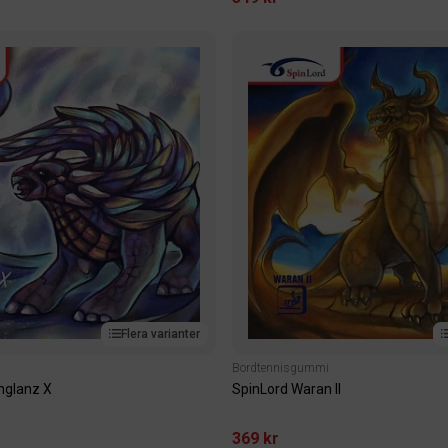
Flera varianter
Bordtennisgummi
nglanz X
SpinLord Waran II
369 kr