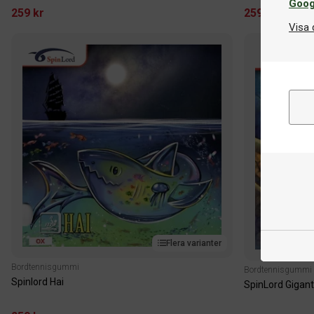
Goog
259 kr
259 kr
Visa 
Flera varianter
Bordtennisgummi
Bordtennisgummi
Spinlord Hai
SpinLord Gigant