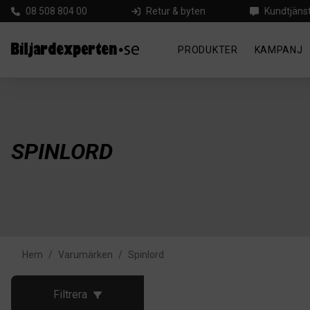
08 508 804 00
Retur & byten
Kundtjäns
PRODUKTER
KAMPANJ
SPINLORD
Hem
/
Varumärken
/
Spinlord
Filtrera