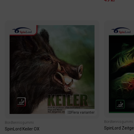
Flera varianter
Bordtennisgummi
Bordtennisgummi
SpinLord Zeitge
SpinLord Keiler OX