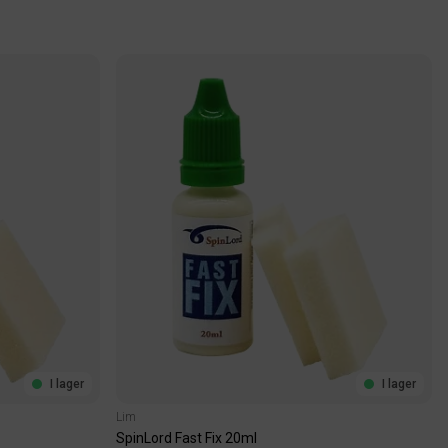
I lager
I lager
Lim
SpinLord Fast Fix 20ml