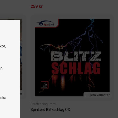
259 kr
kor,
an
n
Flera varianter
Flera varianter
iska
Bordtennisgummi
SpinLord Blitzschlag OX