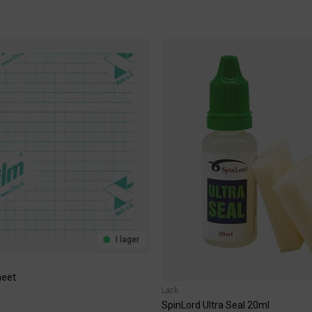
I lager
heet
Lack
SpinLord Ultra Seal 20ml