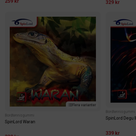
259 kr
329 kr
Flera varianter
Bordtennisgummi
Bordtennisgummi
SpinLord Degu I
SpinLord Waran
339 kr