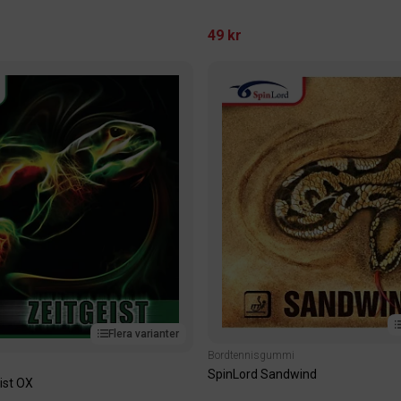
49 kr
Flera varianter
Bordtennisgummi
SpinLord Sandwind
ist OX