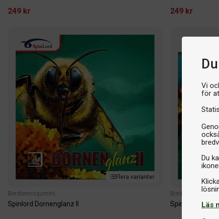
249 kr
249 kr
Du 
Vi oc
för a
Stati
Genom
också
bredv
Du ka
ikone
Flera varianter
Klick
Bordtennisgummi
Bordtennisgummi
Spinlord Dornenglanz II
SpinLord Feuers
Läs 