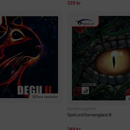
329 kr
Flera varianter
Bordtennisgummi
I
SpinLord Dornenglanz III
349 kr