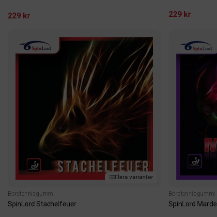
229 kr
229 kr
Flera varianter
Bordtennisgummi
Bordtennisgummi
SpinLord Stachelfeuer
SpinLord Marde