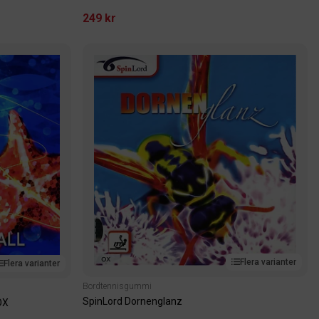
249 kr
Flera varianter
Flera varianter
Bordtennisgummi
SpinLord Dornenglanz
OX