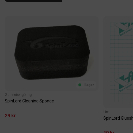
I lager
Gummirengöring
SpinLord Cleaning Sponge
Lim
29 kr
SpinLord Glues
49 kr