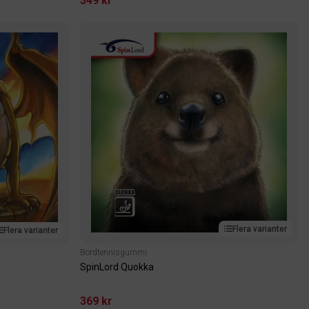
349 kr
Flera varianter
Flera varianter
Bordtennisgummi
SpinLord Quokka
369 kr