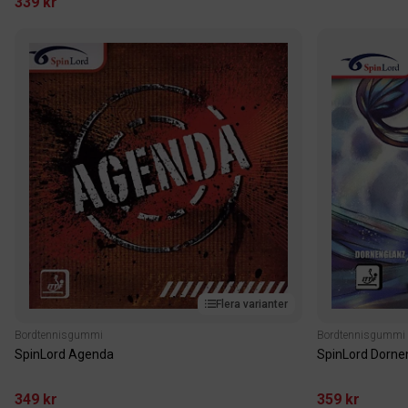
339 kr
Flera varianter
Bordtennisgummi
Bordtennisgummi
SpinLord Agenda
SpinLord Dorne
349 kr
359 kr