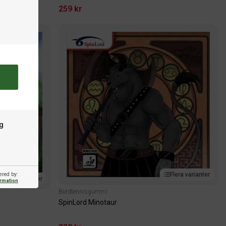
259 kr
g
Flera varianter
ered by:
Flera varianter
ormation
Bordtennisgummi
SpinLord Minotaur