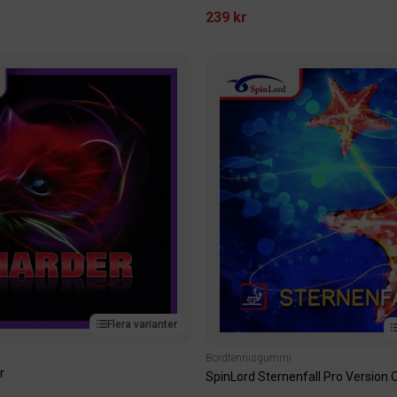
239 kr
Flera varianter
Bordtennisgummi
r
SpinLord Sternenfall Pro Version 