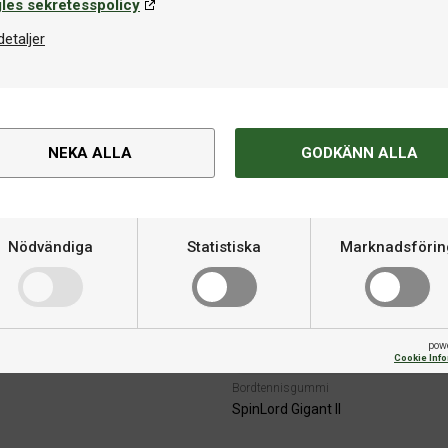
les sekretesspolicy
259 kr
detaljer
NEKA ALLA
GODKÄNN ALLA
Nödvändiga
Statistiska
Marknadsförin
pow
Flera varianter
Cookie Inf
Bordtennisgummi
SpinLord Gigant II