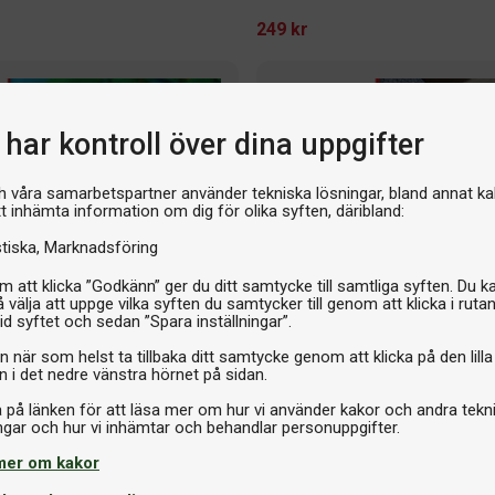
249 kr
har kontroll över dina uppgifter
h våra samarbetspartner använder tekniska lösningar, bland annat ka
tt inhämta information om dig för olika syften, däribland:
stiska
Marknadsföring
 att klicka ”Godkänn” ger du ditt samtycke till samtliga syften. Du k
 välja att uppge vilka syften du samtycker till genom att klicka i ruta
id syftet och sedan ”Spara inställningar”.
n när som helst ta tillbaka ditt samtycke genom att klicka på den lilla
n i det nedre vänstra hörnet på sidan.
Flera varianter
a på länken för att läsa mer om hur vi använder kakor och andra tekn
Bordtennisgummi
SpinLord Leviathan Premium OX
tich Pro Version OX
mer om kakor