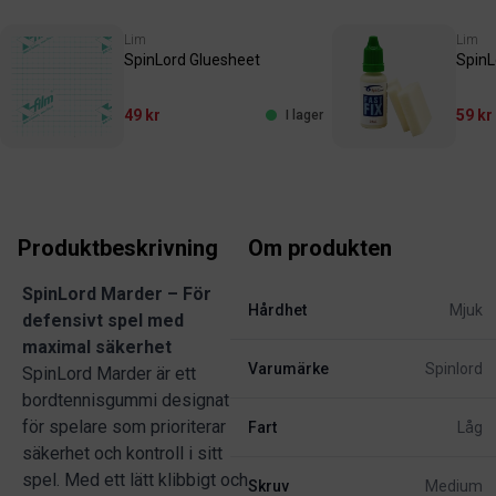
Lim
Lim
SpinLord Gluesheet
SpinL
49 kr
59 kr
I lager
Produktbeskrivning
Om produkten
SpinLord Marder – För
Hårdhet
Mjuk
defensivt spel med
maximal säkerhet
Varumärke
Spinlord
SpinLord Marder är ett
bordtennisgummi designat
för spelare som prioriterar
Fart
Låg
säkerhet och kontroll i sitt
spel. Med ett lätt klibbigt och
Skruv
Medium