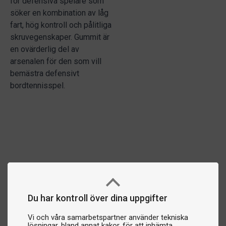
för defensiva spelare som
söker en kombination av låg
fart, hög kontroll och pålitliga
skruvegenskaper. Gummit är
en ovärderlig del av
arsenalen för den som vill
bemästra defensivt
bordtennisspel.
Du har kontroll över dina uppgifter
Vi och våra samarbetspartner använder tekniska
lösningar, bland annat kakor, för att inhämta