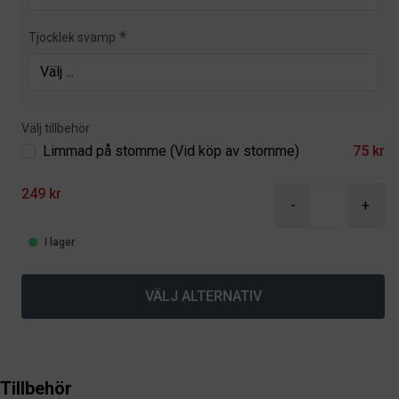
Tjocklek svamp
Välj tillbehör
Limmad på stomme (Vid köp av stomme)
75 kr
249 kr
-
+
I lager
VÄLJ ALTERNATIV
Tillbehör