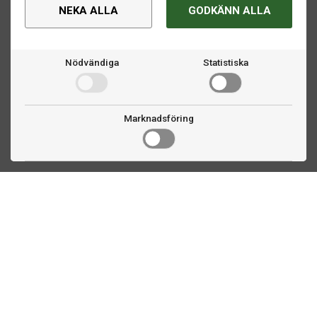
NEKA ALLA
GODKÄNN ALLA
Nödvändiga
Statistiska
Marknadsföring
Kontakta oss
Fogdevägen 2
183 64 Täby
08 508 804 00