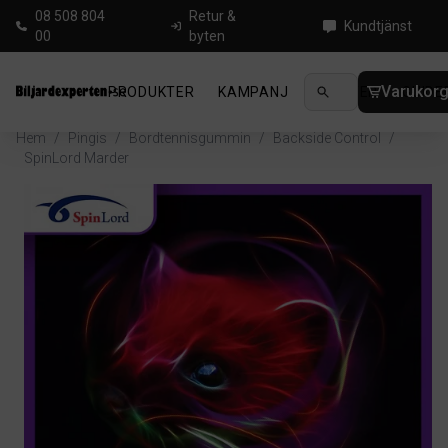
08 508 804
Retur &
Kundtjänst
00
byten
Varukor
PRODUKTER
KAMPANJ
NYHETER
GUIDE
Hem
/
Pingis
/
Bordtennisgummin
/
Backside Control
/
SpinLord Marder