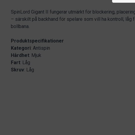
SpinLord Gigant II fungerar utmärkt för blockering, placeri
– särskilt på backhand för spelare som vill ha kontroll, låg f
bollbana.
Produktspecifikationer
Kategori
: Antispin
Hårdhet
: Mjuk
Fart
: Låg
Skruv
: Låg