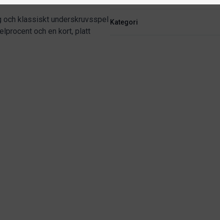
ng och klassiskt underskruvsspel
Kategori
elprocent och en kort, platt