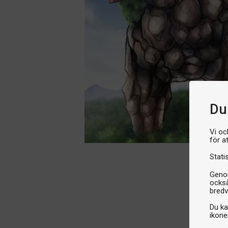
Du 
Vi oc
för a
Stati
Genom
också
bredv
Du ka
ikone