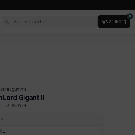
0
Varukorg
tennisgummi
nLord Gigant II
elnr. 2030-097-D
ct information