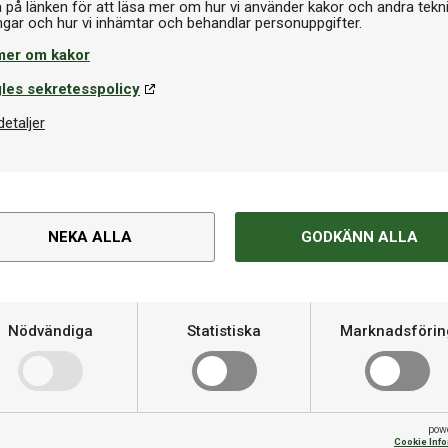
a på länken för att läsa mer om hur vi använder kakor och andra tekn
mer om kakor
les sekretesspolicy
Lim
nLord Fast Fix 20ml
Butterfly Free Chack 50ml
detaljer
kr
159 kr
I lager
I la
NEKA ALLA
GODKÄNN ALLA
Om produkten
het än föregångaren
Nödvändiga
Statistiska
Marknadsförin
Hårdhet
är något snabbare och mer
 SpinLord Marder). Resultatet
Varumärke
ligt enklare att spela aktivt
t, men kan ändå skapa mer skruv
pow
t.
Fart
Cookie Inf