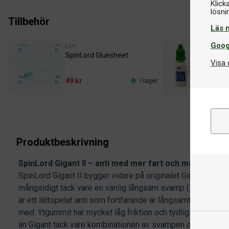
Klick
Tillbehör
Läs 
Goog
Lim
Lim
SpinLord Gluesheet
Spi
Visa 
49 kr
59 
I lager
Produktbeskrivning
SpinLord Gigant II – anti med mer fart och mångsidig
SpinLord Gigant II bygger vidare på originalet Gigant men 
mångsidigt tack vare en vanlig långsam svamp (samma som
är ett lättspelat anti som fortfarande är långsamt, men betyd
med. Ytgummit har mycket låg friktion och tydlig antieffek
än Gigant tack vare kombinationen av svampen och ytgummi