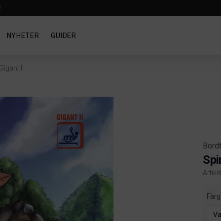
t
NYHETER
GUIDER
igant II
Bord
Spi
Artik
Produ
Färg