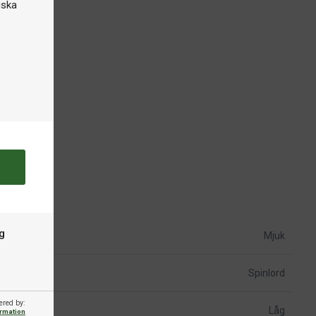
iska
ger
g
Mjuk
Spinlord
ered by:
Låg
ormation