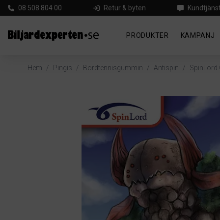
08 508 804 00
Retur & byten
Kundtjäns
PRODUKTER
KAMPANJ
Hem
/
Pingis
/
Bordtennisgummin
/
Antispin
/
SpinLord G