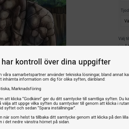
Tjoc
Välj t
L
329 
har kontroll över dina uppgifter
h våra samarbetspartner använder tekniska lösningar, bland annat ka
I 
tt inhämta information om dig för olika syften, däribland:
stiska
Marknadsföring
 att klicka ”Godkänn” ger du ditt samtycke till samtliga syften. Du k
 välja att uppge vilka syften du samtycker till genom att klicka i ruta
id syftet och sedan ”Spara inställningar”.
n när som helst ta tillbaka ditt samtycke genom att klicka på den lilla
n i det nedre vänstra hörnet på sidan.