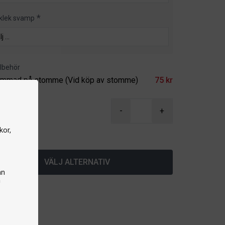
klek svamp
illbehör
immad på stomme (Vid köp av stomme)
75 kr
kr
-
+
kor,
lager
VÄLJ ALTERNATIV
an
n