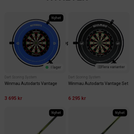
Nyhet
FOOSBALL
Underhållning med familj, vänner eller kollegorna
på kontoret
Shoppa nu
Flera varianter
I lager
Dart Scoring System
Dart Scoring System
Winmau Autodarts Vantage
Winmau Autodarts Vantage Set
3 695 kr
6 295 kr
Nyhet
Nyhet