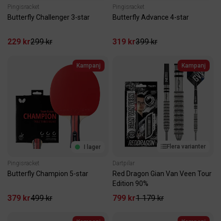
Pingisracket
Pingisracket
Butterfly Challenger 3-star
Butterfly Advance 4-star
229 kr
299 kr
319 kr
399 kr
Kampanj
Kampanj
Flera varianter
I lager
Pingisracket
Dartpilar
Butterfly Champion 5-star
Red Dragon Gian Van Veen Tour
Edition 90%
379 kr
499 kr
799 kr
1 179 kr