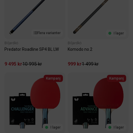
Flera varianter
I lager
Biljardkö
Biljardkö
Predator Roadline SP4 BL LW
Komodo no.2
9 495 kr
10 995 kr
999 kr
1 499 kr
Kampanj
Kampanj
I lager
I lager