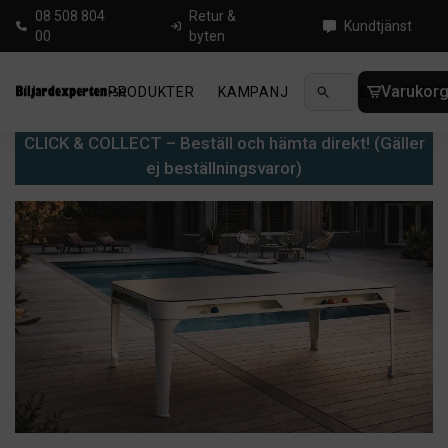
08 508 804
Retur &
Kundtjänst
00
byten
Varukor
PRODUKTER
KAMPANJ
NYHETER
GUIDE
CLICK & COLLECT – Beställ och hämta direkt! (Gäller
ej beställningsvaror)