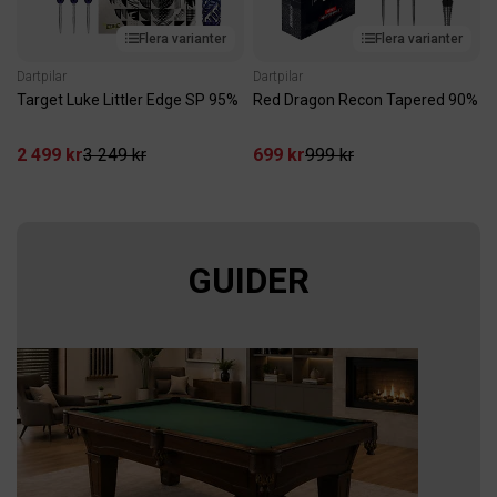
Flera varianter
Flera varianter
Dartpilar
Dartpilar
Target Luke Littler Edge SP 95%
Red Dragon Recon Tapered 90%
2 499 kr
3 249 kr
699 kr
999 kr
GUIDER