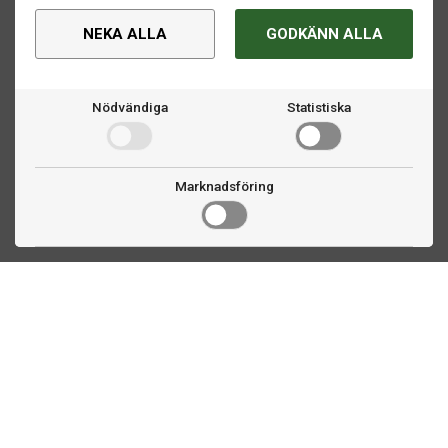
NEKA ALLA
GODKÄNN ALLA
Nödvändiga
Statistiska
Marknadsföring
Kontakta oss
Fogdevägen 2
183 64 Täby
08 508 804 00