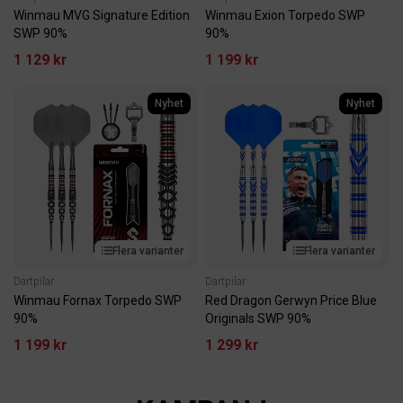
Winmau MVG Signature Edition
Winmau Exion Torpedo SWP
SWP 90%
90%
1 129 kr
1 199 kr
Nyhet
Nyhet
Flera varianter
Flera varianter
Dartpilar
Dartpilar
Winmau Fornax Torpedo SWP
Red Dragon Gerwyn Price Blue
90%
Originals SWP 90%
1 199 kr
1 299 kr