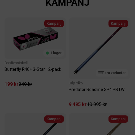
KAMPANJ
Kampanj
Kampanj
I lager
Bordtennisboll
Butterfly R40+ 3-Star 12-pack
Flera varianter
Biljardkö
199 kr
249 kr
Predator Roadline SP4 PB LW
9 495 kr
10 995 kr
Kampanj
Kampanj