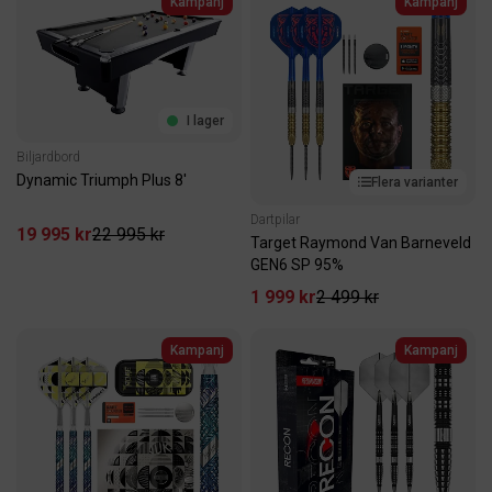
Kampanj
Kampanj
I lager
Biljardbord
Dynamic Triumph Plus 8'
Flera varianter
Dartpilar
19 995 kr
22 995 kr
Target Raymond Van Barneveld
GEN6 SP 95%
1 999 kr
2 499 kr
Kampanj
Kampanj