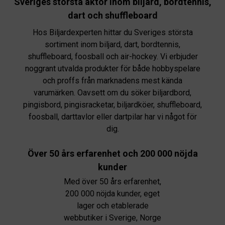
Sveriges största aktör inom biljard, bordtennis,
dart och shuffleboard
Hos Biljardexperten hittar du Sveriges största
sortiment inom biljard, dart, bordtennis,
shuffleboard, foosball och air-hockey. Vi erbjuder
noggrant utvalda produkter för både hobbyspelare
och proffs från marknadens mest kända
varumärken. Oavsett om du söker biljardbord,
pingisbord, pingisracketar, biljardköer, shuffleboard,
foosball, darttavlor eller dartpilar har vi något för
dig.
Över 50 års erfarenhet och 200 000 nöjda
kunder
Med över 50 års erfarenhet,
200 000 nöjda kunder, eget
lager och etablerade
webbutiker i Sverige, Norge