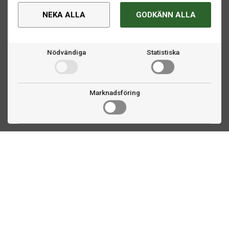
NEKA ALLA
GODKÄNN ALLA
Nödvändiga
Statistiska
Marknadsföring
Kontakta oss
Fogdevägen 2
183 64 Täby
08 508 804 00