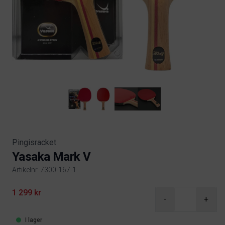
Pingisracket
Yasaka Mark V
Artikelnr. 7300-167-1
Product information
1 299 kr
-
+
I lager