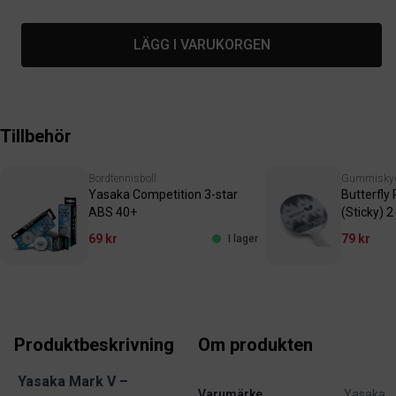
LÄGG I VARUKORGEN
Tillbehör
Bordtennisboll
Gummisky
Yasaka Competition 3-star
Butterfly 
ABS 40+
(Sticky) 2
69 kr
79 kr
I lager
Produktbeskrivning
Om produkten
Yasaka Mark V –
Varumärke
Yasaka