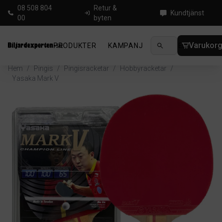
08 508 804
Retur &
Kundtjänst
00
byten
Varukor
PRODUKTER
KAMPANJ
NYHETER
GUIDE
Hem
/
Pingis
/
Pingisracketar
/
Hobbyracketar
/
Yasaka Mark V