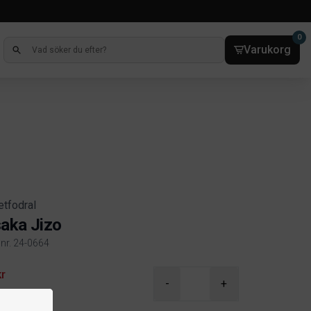
0
Varukorg
etfodral
aka Jizo
lnr. 24-0664
ct information
kr
-
+