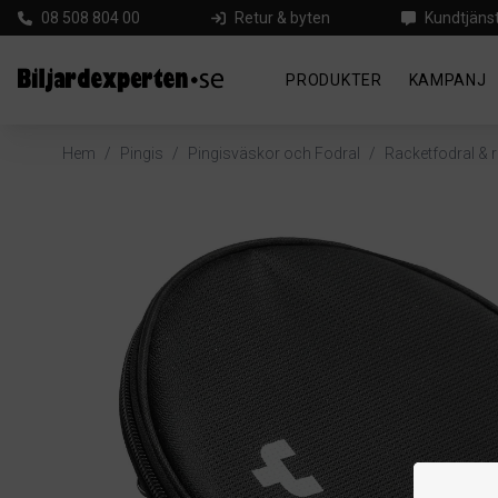
08 508 804 00
Retur & byten
Kundtjäns
PRODUKTER
KAMPANJ
Hem
/
Pingis
/
Pingisväskor och Fodral
/
Racketfodral & 