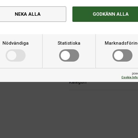
NEKA ALLA
GODKÄNN ALLA
Nödvändiga
Statistiska
Marknadsförin
Om produkten
s för ett pingisracket och tre st.
Varumärke
pow
Cookie Inf
Kategori