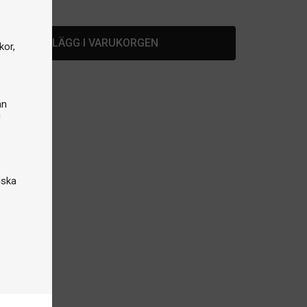
lager
LÄGG I VARUKORGEN
kor,
an
n
iska