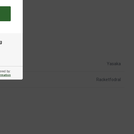
g
Yasaka
ered by:
ormation
Racketfodral