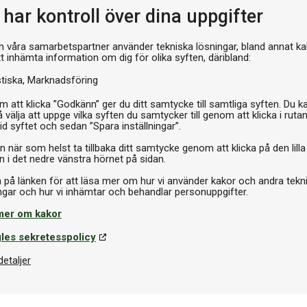
I 
har kontroll över dina uppgifter
h våra samarbetspartner använder tekniska lösningar, bland annat ka
tt inhämta information om dig för olika syften, däribland:
stiska
Marknadsföring
 att klicka ”Godkänn” ger du ditt samtycke till samtliga syften. Du k
 välja att uppge vilka syften du samtycker till genom att klicka i ruta
id syftet och sedan ”Spara inställningar”.
n när som helst ta tillbaka ditt samtycke genom att klicka på den lilla
n i det nedre vänstra hörnet på sidan.
a på länken för att läsa mer om hur vi använder kakor och andra tekn
mer om kakor
les sekretesspolicy
detaljer