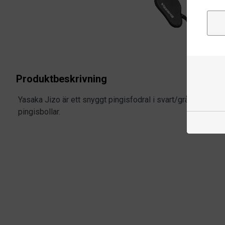
Produktbeskrivning
Yasaka Jizo är ett snyggt pingisfodral i svart/grått med plat
pingisbollar.