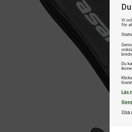
Du 
Vi oc
för a
Stati
Genom
också
bredv
Du ka
ikone
Klick
Läs 
Goog
Visa 