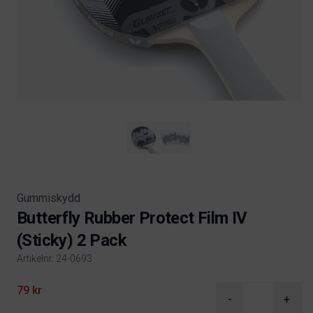
Gummiskydd
Butterfly Rubber Protect Film IV
(Sticky) 2 Pack
Artikelnr. 24-0693
Product information
79 kr
-
+