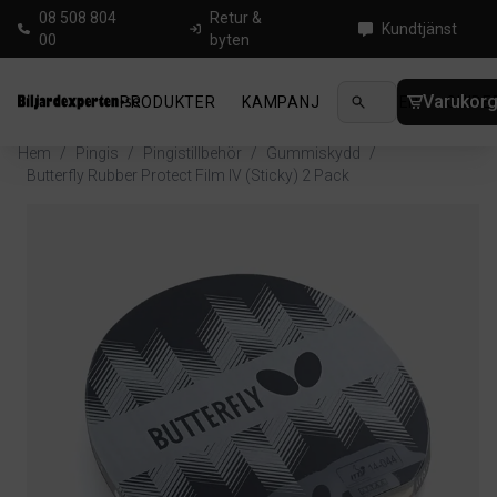
08 508 804
Retur &
Kundtjänst
00
byten
Varukor
PRODUKTER
KAMPANJ
NYHETER
GUIDE
Hem
/
Pingis
/
Pingistillbehör
/
Gummiskydd
/
Butterfly Rubber Protect Film IV (Sticky) 2 Pack