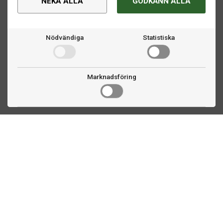
NEKA ALLA
GODKÄNN ALLA
Nödvändiga
Statistiska
Marknadsföring
Kontakta oss
Fogdevägen 2
183 64 Täby
08 508 804 00
info@biljardexperten.se