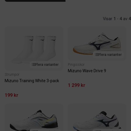
Visar
1
-
4
av
4
Flera varianter
Pingisskor
Flera varianter
Mizuno Wave Drive 9
Strumpor
Mizuno Training White 3-pack
1 299 kr
199 kr