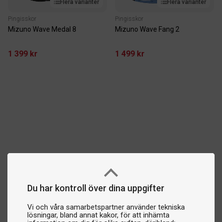
Flera varianter
Flera varianter
Pingisskor
Pingisskor
Mizuno Wave Medal 8
Mizuno Wave Fang 2
1 399 kr
1 499 kr
Du har kontroll över dina uppgifter
Vi och våra samarbetspartner använder tekniska
lösningar, bland annat kakor, för att inhämta