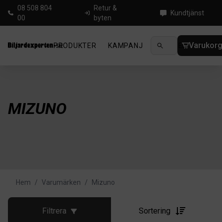
08 508 804
Retur &
Kundtjänst
00
byten
Varukor
PRODUKTER
KAMPANJ
NYHETER
GUIDE
MIZUNO
Hem
/
Varumärken
/
Mizuno
Filtrera
Sortering