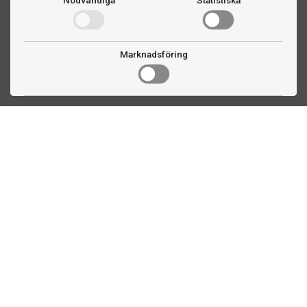
Nödvändiga
Statistiska
Marknadsföring
Kontakta oss
Fogdevägen 2
183 64 Täby
08 508 804 00
info@biljardexperten.se
556324-6171