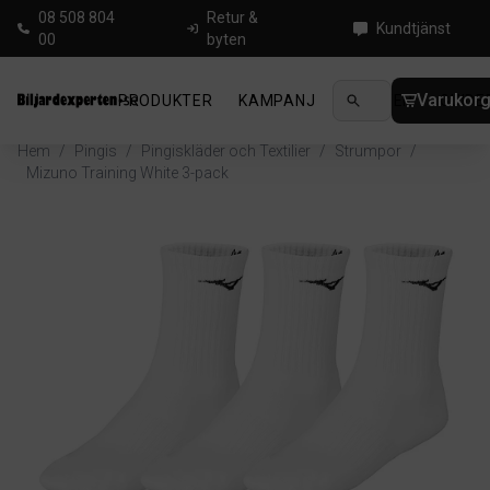
08 508 804
Retur &
Kundtjänst
00
byten
Varukor
PRODUKTER
KAMPANJ
NYHETER
GUIDE
Hem
/
Pingis
/
Pingiskläder och Textilier
/
Strumpor
/
Mizuno Training White 3-pack