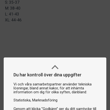
S: 35-37
M: 38-40
L: 41-43
XL: 44-46
Du har kontroll över dina uppgifter
Vi och våra samarbetspartner använder tekniska
lösningar, bland annat kakor, för att inhämta
information om dig för olika syften, däribland:
Statistiska
Marknadsföring
Genom att klicka ”Godkänn” ger du ditt samtycke till