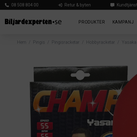
08 508 804 00
Retur & byten
Kundtjäns
PRODUKTER
KAMPANJ
Hem
/
Pingis
/
Pingisracketar
/
Hobbyracketar
/
Yasaka