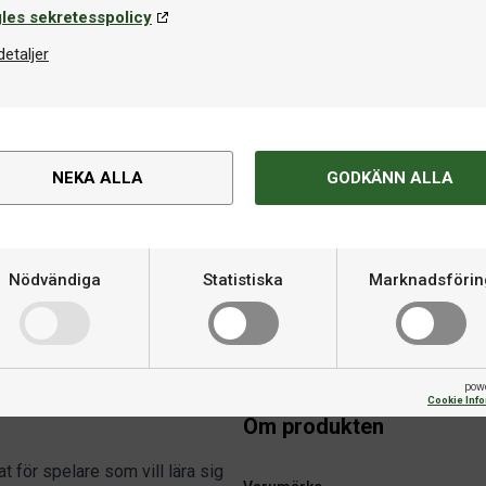
les sekretesspolicy
detaljer
NEKA ALLA
GODKÄNN ALLA
Racketfodral
Gummirengöring
Yasaka Jizo
Butterfly Combi Cle
Nödvändiga
Statistiska
Marknadsförin
149 kr
79 kr
I lager
pow
Cookie Inf
Om produkten
t för spelare som vill lära sig