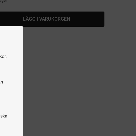
lager
LÄGG I VARUKORGEN
kor,
an
n
iska