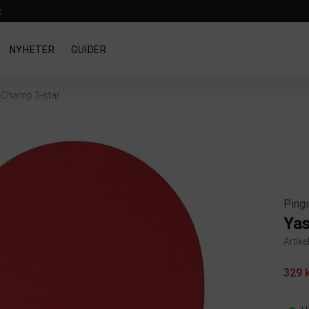
t
NYHETER
GUIDER
 Champ 3-star
Pingi
Yas
Artike
Produ
329 