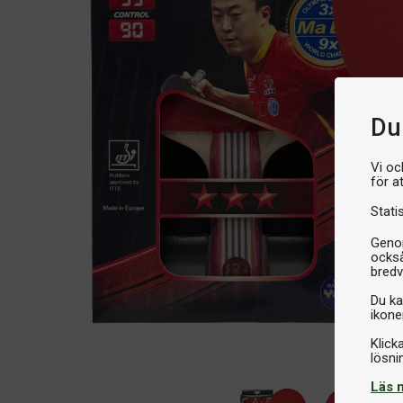
Du 
Vi oc
för a
Stati
Genom
också
bredv
Du ka
ikone
Klick
Läs 