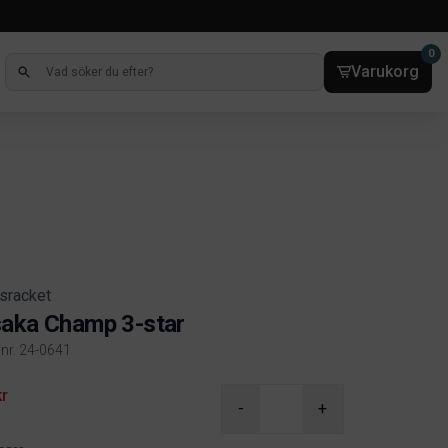
0
Varukorg
sracket
aka Champ 3-star
lnr. 24-0641
ct information
kr
-
+