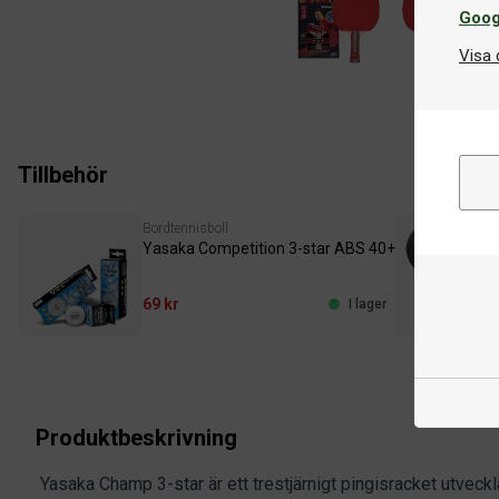
Goog
Visa 
Tillbehör
Bordtennisboll
Yasaka Competition 3-star ABS 40+
69 kr
I lager
Produktbeskrivning
Yasaka Champ 3-star är ett trestjärnigt pingisracket utveckla