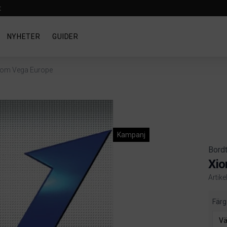
t
NYHETER
GUIDER
iom Vega Europe
Kampanj
Bord
Xio
Artik
Produ
Färg