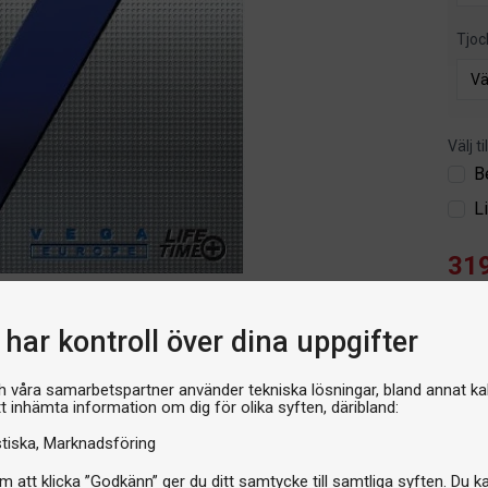
Tjoc
Välj t
B
L
319
399 k
har kontroll över dina uppgifter
I 
h våra samarbetspartner använder tekniska lösningar, bland annat ka
tt inhämta information om dig för olika syften, däribland:
stiska
Marknadsföring
 att klicka ”Godkänn” ger du ditt samtycke till samtliga syften. Du k