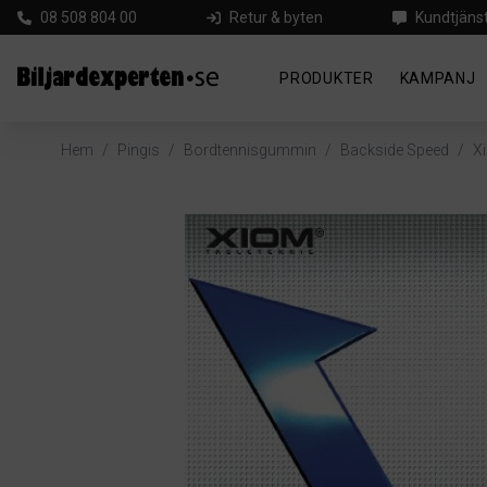
08 508 804 00
Retur & byten
Kundtjäns
PRODUKTER
KAMPANJ
Hem
/
Pingis
/
Bordtennisgummin
/
Backside Speed
/
X