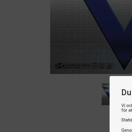
Du 
Vi oc
för a
Stati
Genom