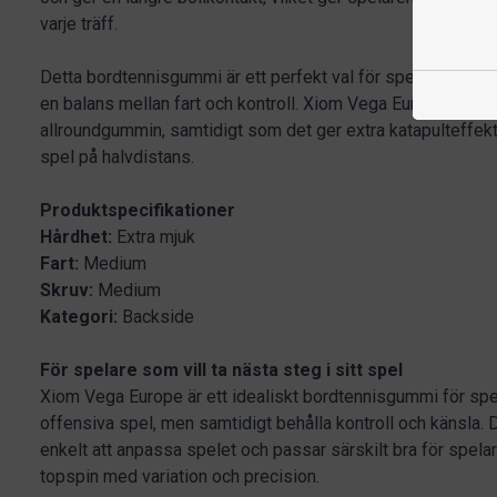
varje träff.
Detta bordtennisgummi är ett perfekt val för spelare som ha
en balans mellan fart och kontroll. Xiom Vega Europe erbjuder
allroundgummin, samtidigt som det ger extra katapulteffekt 
spel på halvdistans.
Produktspecifikationer
Hårdhet:
Extra mjuk
Fart:
Medium
Skruv:
Medium
Kategori:
Backside
För spelare som vill ta nästa steg i sitt spel
Xiom Vega Europe är ett idealiskt bordtennisgummi för spel
offensiva spel, men samtidigt behålla kontroll och känsla. 
enkelt att anpassa spelet och passar särskilt bra för spela
topspin med variation och precision.