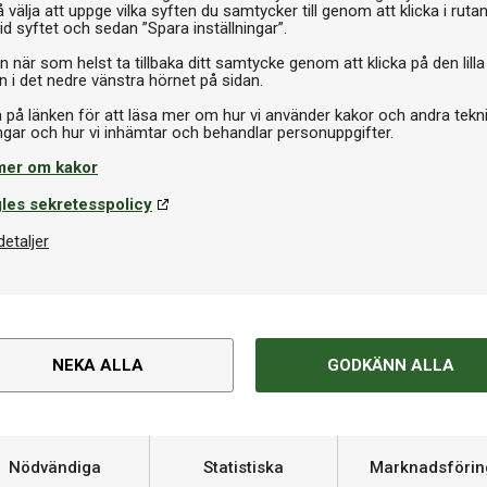
 välja att uppge vilka syften du samtycker till genom att klicka i ruta
id syftet och sedan ”Spara inställningar”.
n när som helst ta tillbaka ditt samtycke genom att klicka på den lilla
n i det nedre vänstra hörnet på sidan.
a på länken för att läsa mer om hur vi använder kakor och andra tekn
Kantband
mer om kakor
o Optimum Premium Glue
Xiom Edgetape Logo 12mm
l
5m
les sekretesspolicy
kr
79 kr
Slut i lager
I la
detaljer
Om produkten
NEKA ALLA
GODKÄNN ALLA
 kontroll
Hårdhet
extra mjuk svamp, utformat för
apa båge på bollen vid topspin
Nödvändiga
Statistiska
Marknadsförin
Varumärke
jlighet att ”känna” bollen vid