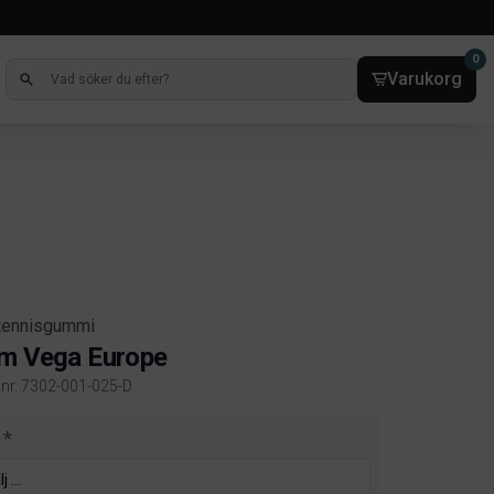
0
Varukorg
tennisgummi
m Vega Europe
elnr. 7302-001-025-D
ct information