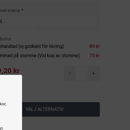
klek svamp
illbehör
ehandlad (ej godkänt för tävling)
89 kr
immad på stomme (Vid köp av stomme)
75 kr
,20 kr
-
+
r
lager
kor,
VÄLJ ALTERNATIV
an