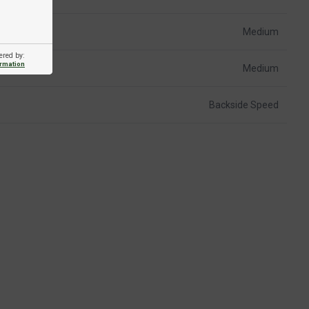
Medium
ered by:
ormation
Medium
Backside Speed