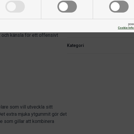
Fart
r utvecklat sin teknik och söker
pow
 lite mer fart än traditionella
Cookie Inf
Skruv
och känsla för ett offensivt
Kategori
are som vill utveckla sitt
Det extra mjuka ytgummit gör det
re som gillar att kombinera