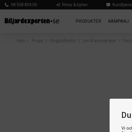
08 508 804 00
Retur & byten
Kundtjäns
PRODUKTER
KAMPANJ
Hem
/
Pingis
/
Pingistillbehör
/
Lim & limsvampar
/
Falc
Du 
Vi oc