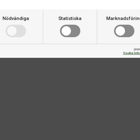
itt pingislim som är enkelt att
Varumärke
Nödvändiga
Statistiska
Marknadsförin
Size
pow
Cookie Inf