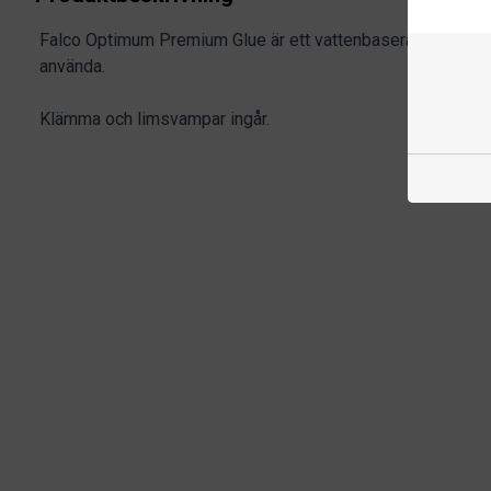
Falco Optimum Premium Glue är ett vattenbaserat och VOC-fr
använda.
Klämma och limsvampar ingår.