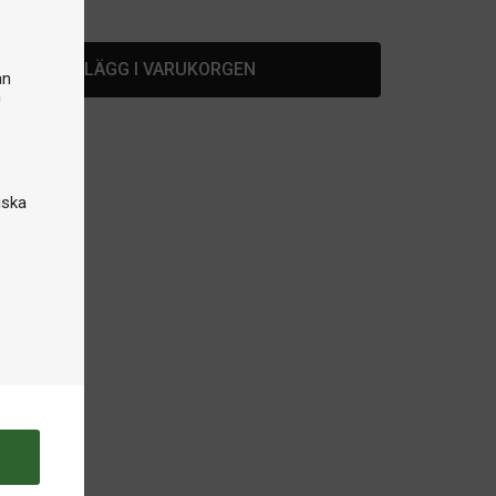
ut i lager
LÄGG I VARUKORGEN
an
n
iska