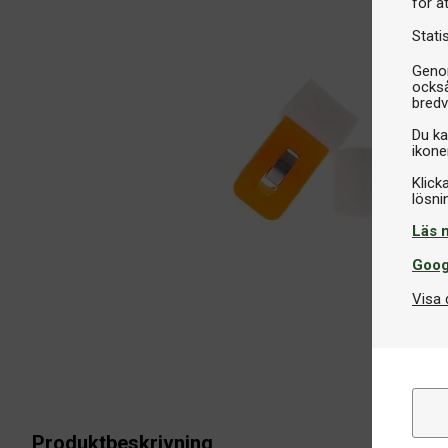
för a
Stati
Genom
också
bredv
Du ka
ikone
Klick
Läs 
Goog
Visa 
Produktbeskrivning