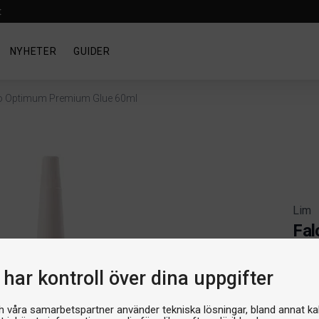
t
NYHETER
GUIDER
o Optimum Premium Glue 60ml
Lim
Fal
Artik
har kontroll över dina uppgifter
Produ
169 
h våra samarbetspartner använder tekniska lösningar, bland annat ka