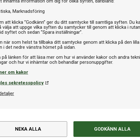
tt inhämta information om dig för olika syften, däribland:
Sl
stiska
Marknadsföring
 att klicka ”Godkänn” ger du ditt samtycke till samtliga syften. Du k
 välja att uppge vilka syften du samtycker till genom att klicka i ruta
id syftet och sedan ”Spara inställningar”.
n när som helst ta tillbaka ditt samtycke genom att klicka på den lilla
n i det nedre vänstra hörnet på sidan.
a på länken för att läsa mer om hur vi använder kakor och andra tekn
mer om kakor
les sekretesspolicy
detaljer
NEKA ALLA
GODKÄNN ALLA
Om produkten