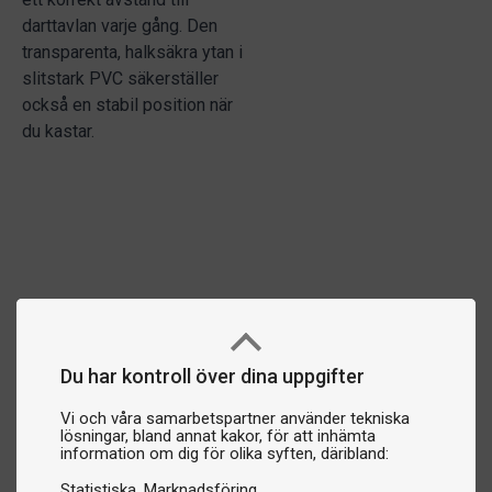
darttavlan varje gång. Den
transparenta, halksäkra ytan i
slitstark PVC säkerställer
också en stabil position när
du kastar.
Du har kontroll över dina uppgifter
Vi och våra samarbetspartner använder tekniska
lösningar, bland annat kakor, för att inhämta
information om dig för olika syften, däribland:
Statistiska
Marknadsföring