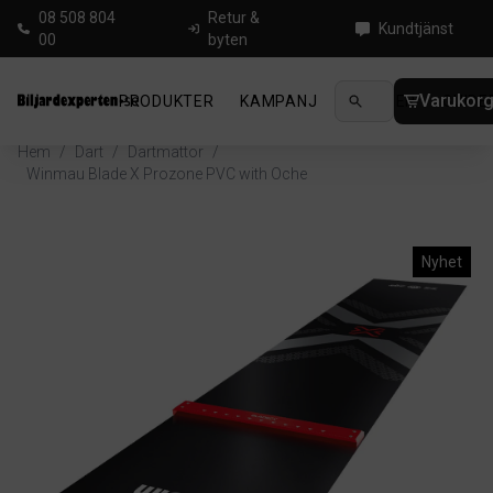
08 508 804
Retur &
Kundtjänst
00
byten
Varukor
PRODUKTER
KAMPANJ
NYHETER
GUIDE
Hem
/
Dart
/
Dartmattor
/
Winmau Blade X Prozone PVC with Oche
Nyhet