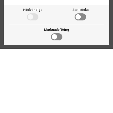
Nödvändiga
Statistiska
Marknadsföring
Kontakta oss
Fogdevägen 2
183 64 Täby
08 508 804 00
info@biljardexperten.se
556324-6171