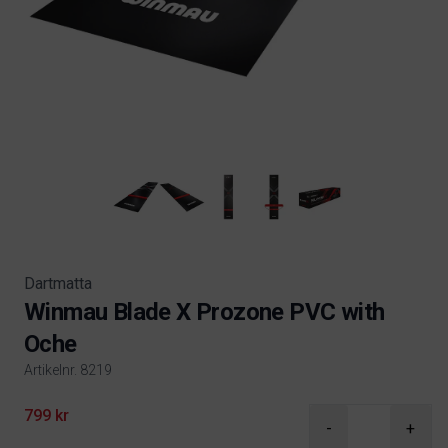
Dartmatta
Winmau Blade X Prozone PVC with
Oche
Artikelnr. 8219
Product information
799 kr
-
+