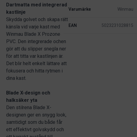
Dartmatta med integrerad
Varumärke
Winmau
kastlinje
Skydda golvet och skapa rätt
EAN
5023231028815
känsla vid varje kast med
Winmau Blade X Prozone
PVC. Den integrerade ochen
gör att du slipper snegla ner
för att titta var kastlinjen är.
Det blir helt enkelt lättare att
fokusera och hitta rytmen i
dina kast.
Blade X-design och
halksäker yta
Den stilrena Blade X-
designen ger en snygg look,
samtidigt som du både får
ett effektivt golvskydd och
ett korrekt avstånd till