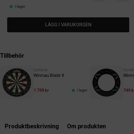
I lager
LÄGG I VARUKORGEN
Tillbehör
Darttavla
Skydd
Winmau Blade X
Winma
1 799 kr
749 k
I lager
Produktbeskrivning
Om produkten