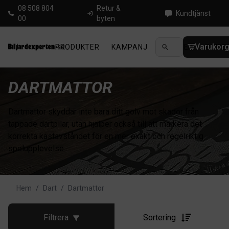
08 508 804
Retur &
Kundtjänst
00
byten
Varukor
PRODUKTER
KAMPANJ
NYHETER
GUIDE
DARTMATTOR
Dartmattor skyddar inte bara ditt golv mot skador från
tappade dartpilar, utan hjälper också till att markera det
korrekta kastavståndet för en mer exakt och regelriktig
spelupplevelse.
Hem
/
Dart
/
Dartmattor
Filtrera
Sortering