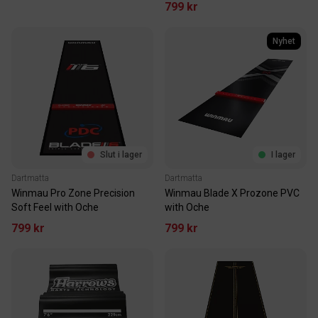
799 kr
Nyhet
Slut i lager
I lager
Dartmatta
Dartmatta
Winmau Pro Zone Precision
Winmau Blade X Prozone PVC
Soft Feel with Oche
with Oche
799 kr
799 kr