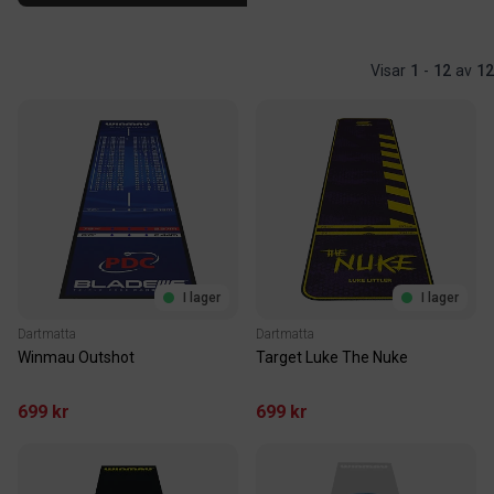
Visar
1
-
12
av
12
I lager
I lager
Dartmatta
Dartmatta
Winmau Outshot
Target Luke The Nuke
699 kr
699 kr