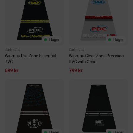
I lager
I lager
Dartmatta
Dartmatta
Winmau Pro Zone Essential
Winmau Clear Zone Precision
PVC
PVC with Oche
699 kr
799 kr
I lager
I lager