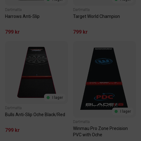
Dartmatta
Dartmatta
Harrows Anti-Slip
Target World Champion
799 kr
799 kr
I lager
Dartmatta
I lager
Bulls Anti-Slip Oche Black/Red
Dartmatta
Winmau Pro Zone Precision
799 kr
PVC with Oche