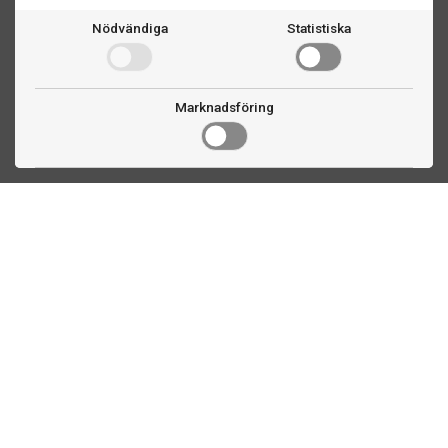
Nödvändiga
Statistiska
Marknadsföring
Kontakta oss
Fogdevägen 2
183 64 Täby
08 508 804 00
info@biljardexperten.se
556324-6171