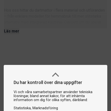
Hos oss hittar du dartmattor i flera material och utföranden
– från enklare modeller för hemmabruk till mer slitstarka
alternativ med integrerad kastlinje. Oavsett om du spelar
ibland eller tränar regelbundet är en dartmatta ett smidigt
Läs mer
sätt att förbättra både skydd och spelkänsla.
Varför använda dartmatta?
Den största fördelen är skyddet. En dartmatta fungerar som
en buffert mellan golv och pilar, vilket minskar risken för
märken, repor och skador. Den kan också skydda spetsarna
om pilen tappas och bidra till en mer stabil spelzon. Många
dartmattor har dessutom markerad kastlinje (Oche), vilket
gör att du alltid står på rätt avstånd utan att behöva mäta
Du har kontroll över dina uppgifter
varje gång.
Vi och våra samarbetspartner använder tekniska
lösningar, bland annat kakor, för att inhämta
Välj rätt dartmatta
information om dig för olika syften, däribland:
När du väljer modell kan det vara bra att tänka på:
Statistiska
Marknadsföring