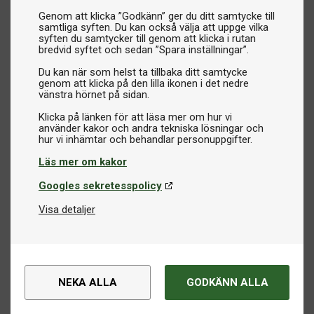
Material
Genom att klicka ”Godkänn” ger du ditt samtycke till
Gummi- eller PVC-mattor är ofta mer slitstarka och ligger
samtliga syften. Du kan också välja att uppge vilka
stadigt på golvet, medan mjukare textilmattor kan vara
syften du samtycker till genom att klicka i rutan
bredvid syftet och sedan ”Spara inställningar”.
lättare att rulla ihop och förvara.
Kastlinje (Oche)
Du kan när som helst ta tillbaka ditt samtycke
genom att klicka på den lilla ikonen i det nedre
Vissa mattor har en upphöjd eller markerad kastlinje som
vänstra hörnet på sidan.
gör det enklare att alltid stå korrekt.
Klicka på länken för att läsa mer om hur vi
Användning
använder kakor och andra tekniska lösningar och
För hemmabruk räcker en enklare modell långt, medan
regelbundet spel kan motivera en mer robust matta med
Läs mer om kakor
tävlingsmått.
Googles sekretesspolicy
Oavsett om du vill skydda golvet hemma eller skapa en
Visa detaljer
mer komplett dartsetup hittar du ett brett utbud hos oss.
Beställ tryggt online med snabba leveranser, och kontakta
oss gärna om du vill ha hjälp att välja rätt dartmatta.
NEKA ALLA
GODKÄNN ALLA