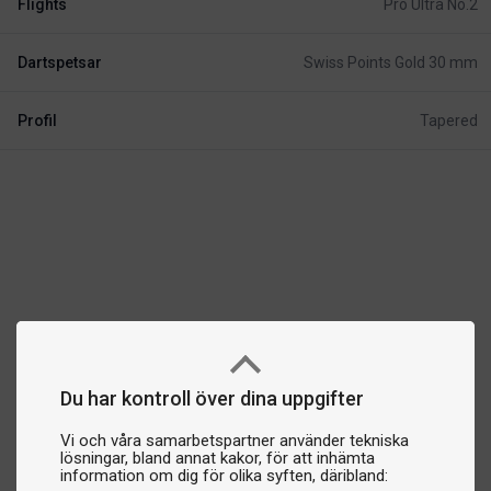
Flights
Pro Ultra No.2
Dartspetsar
Swiss Points Gold 30 mm
Profil
Tapered
Du har kontroll över dina uppgifter
Vi och våra samarbetspartner använder tekniska
lösningar, bland annat kakor, för att inhämta
information om dig för olika syften, däribland: