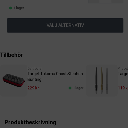
I lager
VÄLJ ALTERNATIV
Tillbehör
Dartfodral
Pilspe
Target Takoma Ghost Stephen
Targe
Bunting
229 kr
119 k
I lager
Produktbeskrivning