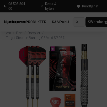
08 508 804
Retur &
Kundtjänst
00
byten
Varukor
PRODUKTER
KAMPANJ
NYHETER
GUIDE
Hem
/
Dart
/
Dartpilar
/
Target Stephen Bunting G5 Void SP 95%