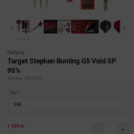
Dartpilar
Target Stephen Bunting G5 Void SP
95%
Artikelnr. 190750-D
Product information
Vikt
1 599 kr
-
+