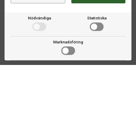
Nödvändiga
Statistiska
Marknadsföring
Kontakta oss
Fogdevägen 2
183 64 Täby
08 508 804 00
info@biljardexperten.se