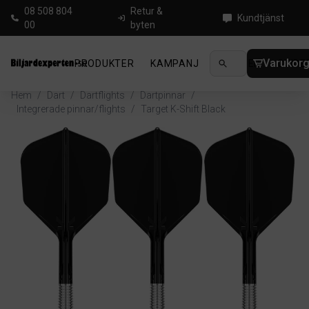
08 508 804
Retur &
Kundtjänst
00
byten
Varukor
PRODUKTER
KAMPANJ
NYHETER
GUIDE
Hem
/
Dart
/
Dartflights
/
Dartpinnar
/
Integrerade pinnar/flights
/
Target K-Shift Black