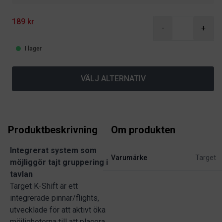
189 kr
-
+
I lager
VÄLJ ALTERNATIV
Produktbeskrivning
Om produkten
Integrerat system som
Varumärke
Target
möjliggör tajt gruppering i
tavlan
Target K-Shift är ett
integrerade pinnar/flights,
utvecklade för att aktivt öka
möjligheterna till att placera