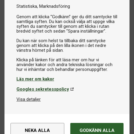
För utomhusspel
Statistiska
Marknadsföring
Utomhusbollar väger ofta lite mer än vanliga
Genom att klicka ”Godkänn” ger du ditt samtycke till
bordtennisbollar, vilket gör att de står emot vind bättre. De
samtliga syften. Du kan också välja att uppge vilka
är också mindre känsliga för skruv, vilket gör dem mer
syften du samtycker till genom att klicka i rutan
bredvid syftet och sedan ”Spara inställningar”.
lättspelade och stabila i varierande utomhusförhållanden.
Därför är de ett bra val till skolgårdar, campingar,
Du kan när som helst ta tillbaka ditt samtycke
genom att klicka på den lilla ikonen i det nedre
fritidsanläggningar och andra miljöer där pingisbordet står
vänstra hörnet på sidan.
ute.
Klicka på länken för att läsa mer om hur vi
använder kakor och andra tekniska lösningar och
Vilka pingisbollar ska man välja?
När du väljer bordtennisbollar är det bra att tänka på:
Läs mer om kakor
Googles sekretesspolicy
Träning eller match
Träningsbollar är mer slitstarka och prisvärda i större pack,
Visa detaljer
vilket gör dem perfekta för skolor, företag och
fritidsverksamheter. Matchbollar ger högre precision och
används vid tävling eller mer seriöst spel.
NEKA ALLA
GODKÄNN ALLA
Förpackning och användning