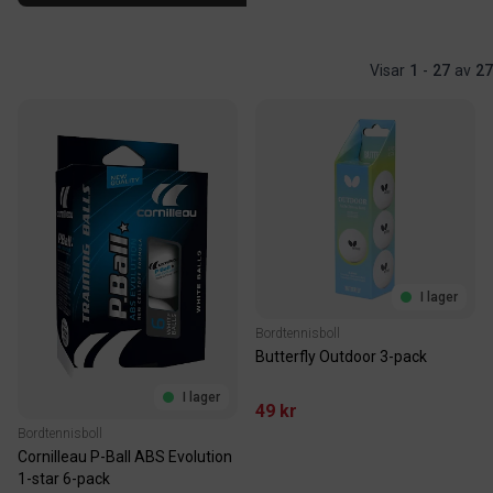
Visar
1
-
27
av
27
I lager
Bordtennisboll
Butterfly Outdoor 3-pack
I lager
49 kr
Bordtennisboll
Cornilleau P-Ball ABS Evolution
1-star 6-pack