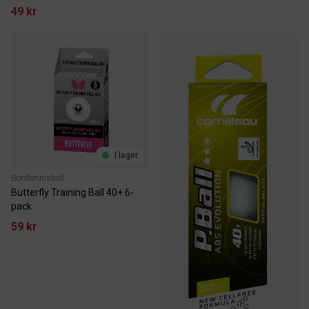
49 kr
I lager
Bordtennisboll
Butterfly Training Ball 40+ 6-
pack
59 kr