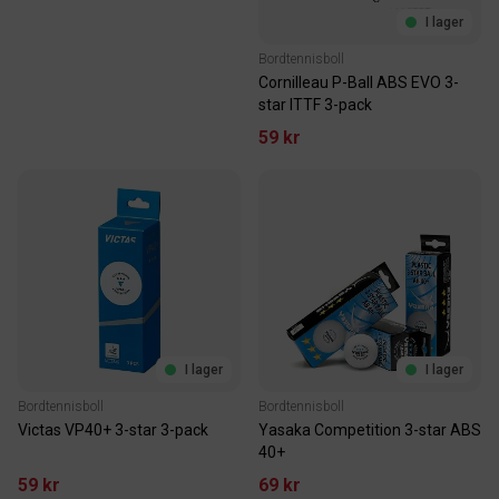
I lager
Bordtennisboll
Cornilleau P-Ball ABS EVO 3-
star ITTF 3-pack
59 kr
I lager
I lager
Bordtennisboll
Bordtennisboll
Victas VP40+ 3-star 3-pack
Yasaka Competition 3-star ABS
40+
59 kr
69 kr