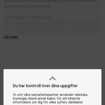
boll ger jämn studs, bra hållbarhet och en mer konsekvent
spelupplevelse oavsett nivå.
För träning och fritidsspel
För skolor, arbetsplatser, fritidsgårdar och hemmabruk
passar slitstarka träningsbollar bäst. De säljs ofta i större
förpackningar och är ett bra val när många bollar används
Läs mer
varje dag. Träningsbollar är tåliga, prisvärda och perfekta när
fokus ligger på aktivitet, spelglädje och repetition snarare
än maximal precision.
För matchspel och mer seriöst spel
För klubbspel, turneringar eller mer regelbundet spel
används ofta 3-stjärniga bordtennisbollar. Dessa är
noggrant testade för rundhet, vikt och studs, vilket ger en
mer jämn och förutsägbar bollbana. De passar bra när du vill
Du har kontroll över dina uppgifter
få en mer professionell spelkänsla, exempelvis i förening,
Vi och våra samarbetspartner använder tekniska
träningslokal eller spelrum.
lösningar, bland annat kakor, för att inhämta
information om dig för olika syften, däribland: