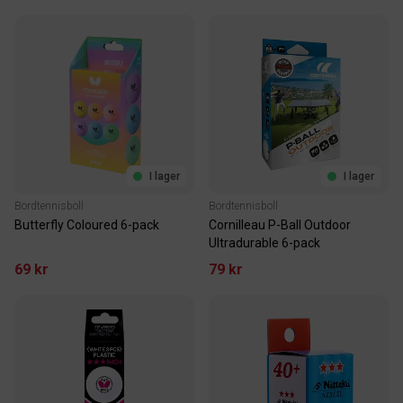
I lager
I lager
Bordtennisboll
Bordtennisboll
Butterfly Coloured 6-pack
Cornilleau P-Ball Outdoor
Ultradurable 6-pack
69 kr
79 kr