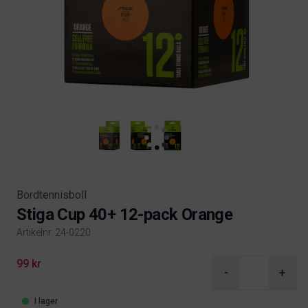
Bordtennisboll
Stiga Cup 40+ 12-pack Orange
Artikelnr. 24-0220
Product information
99 kr
-
+
I lager