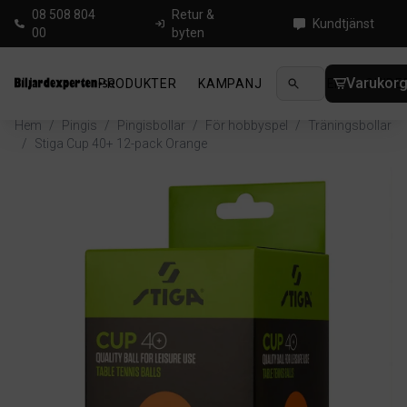
08 508 804
Retur &
Kundtjänst
00
byten
Varukor
PRODUKTER
KAMPANJ
NYHETER
GUIDE
Hem
/
Pingis
/
Pingisbollar
/
För hobbyspel
/
Träningsbollar
/
Stiga Cup 40+ 12-pack Orange