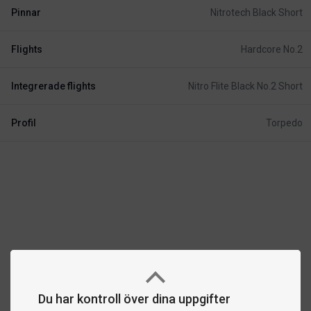
Pinnar
Nitrotech Black Short
Flights
Hardcore No.2
Integrerade flights
Nitro Flite Black No.2 Short
Profil
Torpedo
Du har kontroll över dina uppgifter