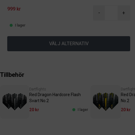
999 kr
-
+
I lager
VÄLJ ALTERNATIV
Tillbehör
Dartflights
Dartfligh
Red Dragon Hardcore Flash
Red Dra
Svart No.2
No.2
20 kr
20 kr
I lager