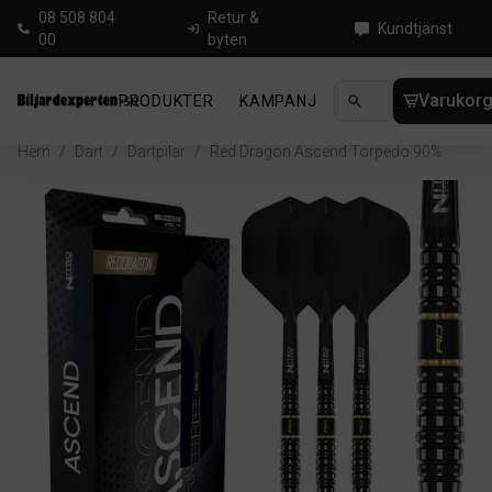
08 508 804
Retur &
Kundtjänst
00
byten
Varukor
PRODUKTER
KAMPANJ
NYHETER
GUIDE
Hem
/
Dart
/
Dartpilar
/
Red Dragon Ascend Torpedo 90%