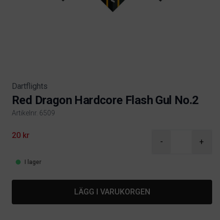
Dartflights
Red Dragon Hardcore Flash Gul No.2
Artikelnr. 6509
Product information
20 kr
-
+
I lager
LÄGG I VARUKORGEN