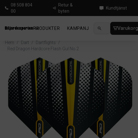
08 508 804
Retur &
Kundtjänst
00
byten
Varukor
PRODUKTER
KAMPANJ
NYHETER
GUIDE
Hem
/
Dart
/
Dartflights
/
Red Dragon Hardcore Flash Gul No.2