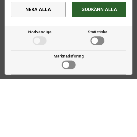
NEKA ALLA
GODKÄNN ALLA
Nödvändiga
Statistiska
Marknadsföring
Kontakta oss
Fogdevägen 2
183 64 Täby
08 508 804 00