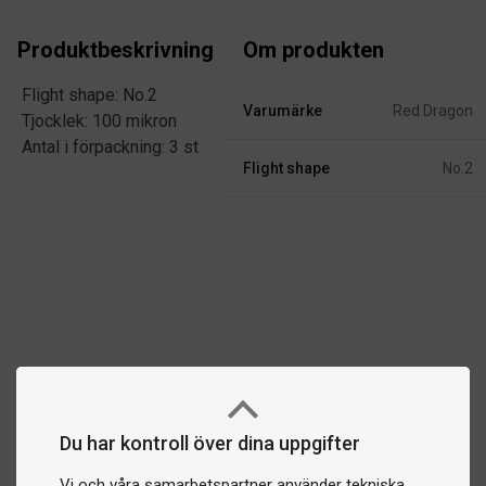
Produktbeskrivning
Om produkten
Flight shape: No.2
Varumärke
Red Dragon
Tjocklek: 100 mikron
Antal i förpackning: 3 st
Flight shape
No.2
Du har kontroll över dina uppgifter
Vi och våra samarbetspartner använder tekniska