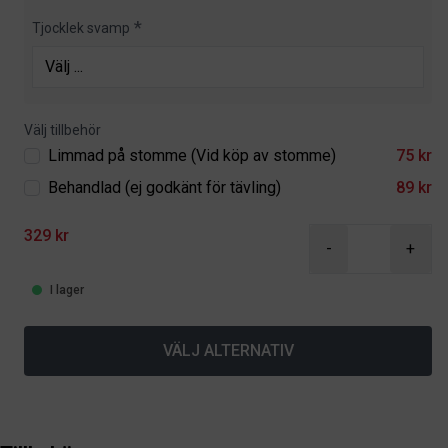
Tjocklek svamp
Välj tillbehör
Limmad på stomme (Vid köp av stomme)
75 kr
Behandlad (ej godkänt för tävling)
89 kr
329 kr
-
+
I lager
VÄLJ ALTERNATIV