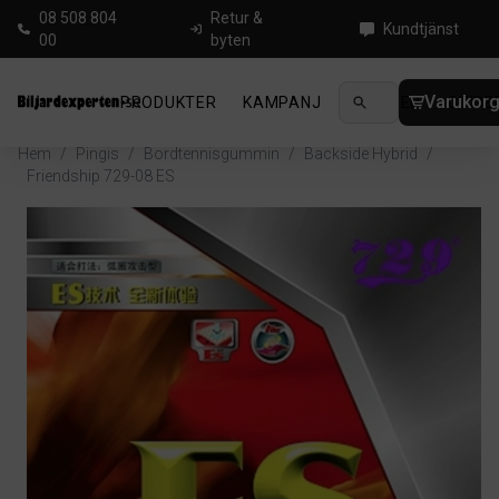
08 508 804
Retur &
Kundtjänst
00
byten
Varukor
PRODUKTER
KAMPANJ
NYHETER
GUIDE
Hem
/
Pingis
/
Bordtennisgummin
/
Backside Hybrid
/
Friendship 729-08 ES