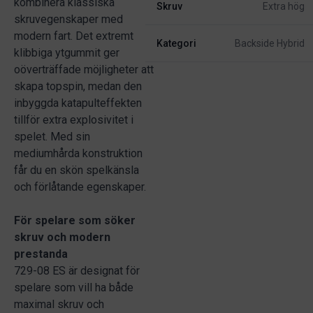
kombinera klassiska
Skruv
Extra hög
skruvegenskaper med
modern fart. Det extremt
Kategori
Backside Hybrid
klibbiga ytgummit ger
oöverträffade möjligheter att
skapa topspin, medan den
inbyggda katapulteffekten
tillför extra explosivitet i
spelet. Med sin
mediumhårda konstruktion
får du en skön spelkänsla
och förlåtande egenskaper.
För spelare som söker
skruv och modern
prestanda
729-08 ES är designat för
spelare som vill ha både
maximal skruv och