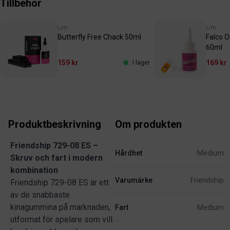
Tillbehör
Lim
Lim
Butterfly Free Chack 50ml
Falco 
60ml
159 kr
169 kr
I lager
Produktbeskrivning
Om produkten
Friendship 729-08 ES –
Hårdhet
Medium
Skruv och fart i modern
kombination
Varumärke
Friendship
Friendship 729-08 ES är ett
av de snabbaste
kinagummina på marknaden,
Fart
Medium
utformat för spelare som vill