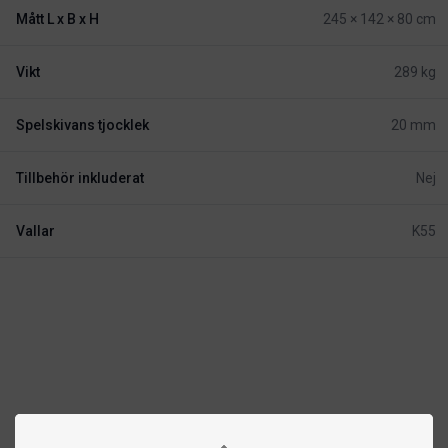
Mått L x B x H
245 × 142 × 80 cm
Vikt
289 kg
Spelskivans tjocklek
20 mm
Tillbehör inkluderat
Nej
Vallar
K55