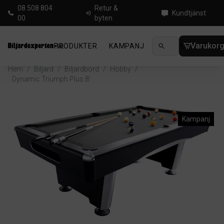
08 508 804
Retur &
Kundtjänst
00
byten
Varukor
PRODUKTER
KAMPANJ
NYHETER
GUIDE
Hem
/
Biljard
/
Biljardbord
/
Hobby
/
Dynamic Triumph Plus 8'
Kampanj