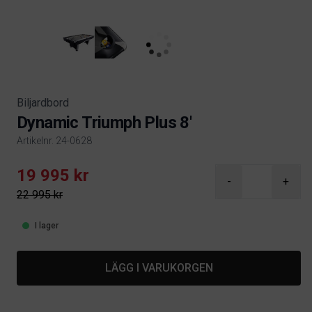
Biljardbord
Dynamic Triumph Plus 8'
Artikelnr. 24-0628
Product information
19 995 kr
-
+
22 995 kr
I lager
LÄGG I VARUKORGEN