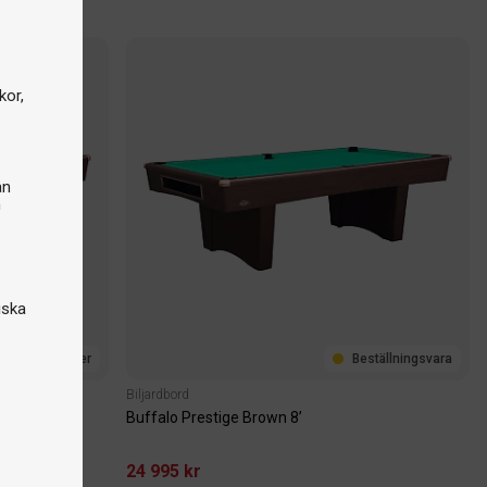
kor,
an
n
iska
I lager
Beställningsvara
Biljardbord
Buffalo Prestige Brown 8’
24 995 kr