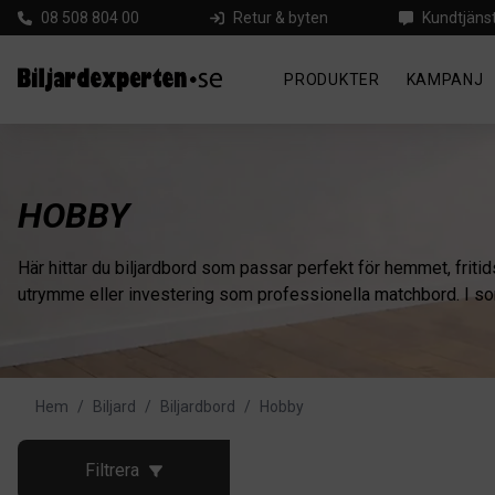
08 508 804 00
Retur & byten
Kundtjäns
PRODUKTER
KAMPANJ
HOBBY
Här hittar du biljardbord som passar perfekt för hemmet, friti
utrymme eller investering som professionella matchbord. I sor
Hem
/
Biljard
/
Biljardbord
/
Hobby
Filtrera