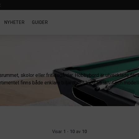
t
NYHETER
GUIDER
dsrummet, skolor eller fritidsgårdar. Hobbybord är utvecklade för
timentet finns både enklare biljardbord med träskiva och modelle
Visar
1
-
10
av
10