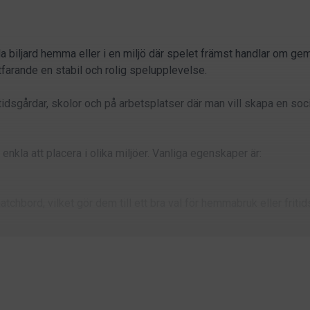
la biljard hemma eller i en miljö där spelet främst handlar om ge
farande en stabil och rolig spelupplevelse.
tidsgårdar, skolor och på arbetsplatser där man vill skapa en soc
nkla att placera i olika miljöer. Vanliga egenskaper är:
hbord, vilket gör dem till ett bra val för hemmabruk eller fritids
r med skiffer. Skiffer används i mer avancerade biljardbord eft
rar utmärkt för hobbyspel i hemmet eller i fritidsmiljöer.