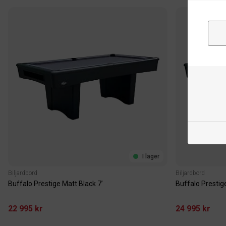
I lager
Biljardbord
Biljardbord
Buffalo Prestige Matt Black 7’
Buffalo Prestig
22 995 kr
24 995 kr