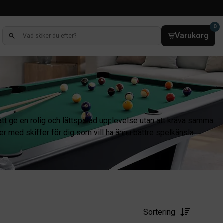
0
Varukorg
 att ge en rolig och lättspelad upplevelse utan att kräva samma
r med skiffer för dig som vill ha ännu bättre spelkänsla.
Sortering