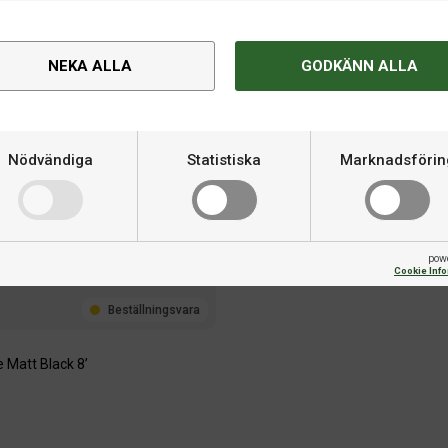
NEKA ALLA
GODKÄNN ALLA
Nödvändiga
Statistiska
Marknadsförin
pow
Cookie Inf
Beställningsvara
e Matt Black 8’