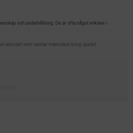
menskap och underhållning. De är ofta något enklare i
ial aktivitet som samlar människor kring spelet.
miljöer.
ersom materialet ger en mycket jämn och stabil känsla med hög