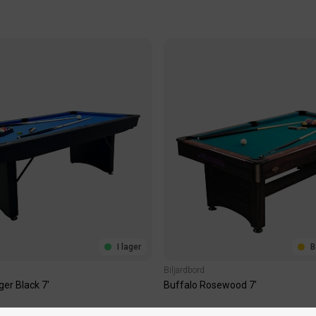
I lager
B
Biljardbord
ger Black 7'
Buffalo Rosewood 7'