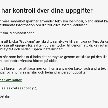
9 495 kr
har kontroll över dina uppgifter
Kampanj
h våra samarbetspartner använder tekniska lösningar, bland annat ka
tt inhämta information om dig för olika syften, däribland:
stiska
Marknadsföring
 att klicka ”Godkänn” ger du ditt samtycke till samtliga syften. Du k
 välja att uppge vilka syften du samtycker till genom att klicka i ruta
id syftet och sedan ”Spara inställningar”.
n när som helst ta tillbaka ditt samtycke genom att klicka på den lilla
I lager
n i det nedre vänstra hörnet på sidan.
a på länken för att läsa mer om hur vi använder kakor och andra tekn
h Plus 8'
mer om kakor
95 kr
Biljardbord
les sekretesspolicy
Buffalo Prestige Brown 7’
detaljer
22 995 kr