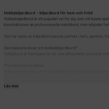
Hobbybiljardbord – biljardbord för hem och fritid
Hobbybiljardbord är ett populärt val för dig som vill kunna spe
konstruktionen än professionella matchbord, men erbjuder fort
Den här typen av biljardbord passar perfekt i hem, spelrum, fri
Vad kännetecknar ett hobbybiljardbord?
Hobbybord är framtagna för att vara lättspelade, prisvärda och e
Prisvärd konstruktion
Hobbybord är ofta mer kostnadseffektiva än professionella matc
Olika typer av spelskivor
Läs mer
I sortimentet finns både biljardbord med träskiva och modelle
spelkvalitet. Träskivor är ett mer prisvärt alternativ som funge
Anpassade för hemmiljö