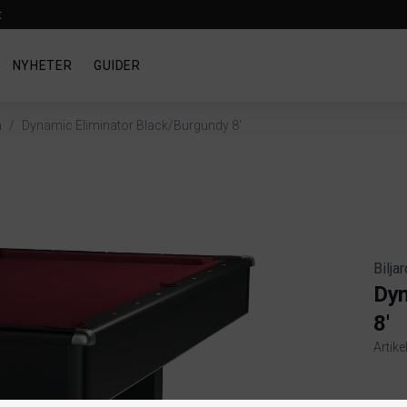
t
NYHETER
GUIDER
a
/
Dynamic Eliminator Black/Burgundy 8'
Bilja
Dyn
8'
Artike
Produ