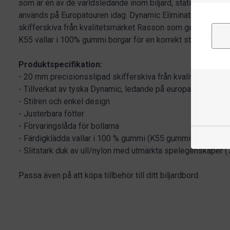
som är en av de världsledande inom biljard, stationerade i
används på Europatouren idag. Dynamic Eliminator är utru
skifferskiva från kvalitetsmärket Rasson som ger dig myc
K55 vallar i 100% gummi borgar för en korrekt studs.
Produktspecifikation:
- 20 mm precisionsslipad skifferskiva från kvalitetsmärke
- Tillverkat av tyska Dynamic, ledande på europatouren
- Stilren och enkel design
- Justerbara fötter
- Förvaringslåda för bollarna
- Färdigklädda vallar i 100 % gummi (K55 gummivallar) - un
- Slitstark duk av ull/nylon med utmärkta spelegenskaper (7
Passa även på att köpa tillbehör till ditt biljardbord.