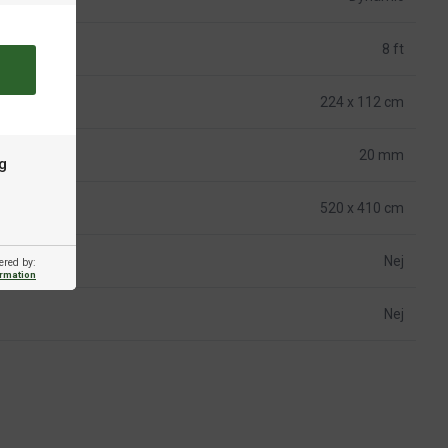
8 ft
224 x 112 cm
20 mm
g
520 x 410 cm
Nej
ered by:
ormation
Nej