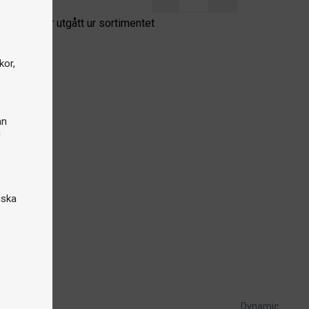
odukten har utgått ur sortimentet
kor,
an
n
iska
Dynamic