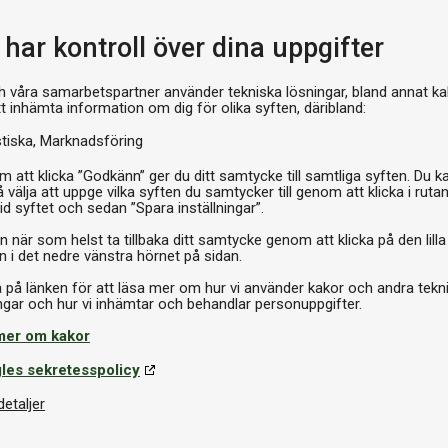
Pr
har kontroll över dina uppgifter
h våra samarbetspartner använder tekniska lösningar, bland annat ka
tt inhämta information om dig för olika syften, däribland:
stiska
Marknadsföring
 att klicka ”Godkänn” ger du ditt samtycke till samtliga syften. Du k
 välja att uppge vilka syften du samtycker till genom att klicka i ruta
id syftet och sedan ”Spara inställningar”.
n när som helst ta tillbaka ditt samtycke genom att klicka på den lilla
n i det nedre vänstra hörnet på sidan.
a på länken för att läsa mer om hur vi använder kakor och andra tekn
mer om kakor
les sekretesspolicy
Om produkten
detaljer
ljardbord från tyska Dynamic,
Varumärke