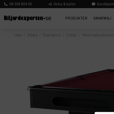
08 508 804 00
Retur & byten
Kundtjäns
PRODUKTER
KAMPANJ
Hem
/
Biljard
/
Biljardbord
/
Hobby
/
Med matbordsskiv