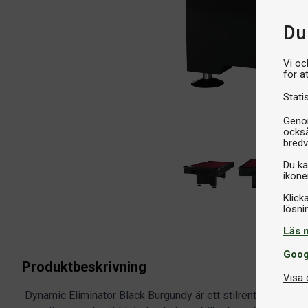
Du 
Vi oc
för a
Stati
Genom
också
bredv
Du ka
ikone
Klick
Läs 
Goog
Produktbeskrivning
Visa 
Dynamic Eliminator Black Burgundy är ett stilrent och bra bi