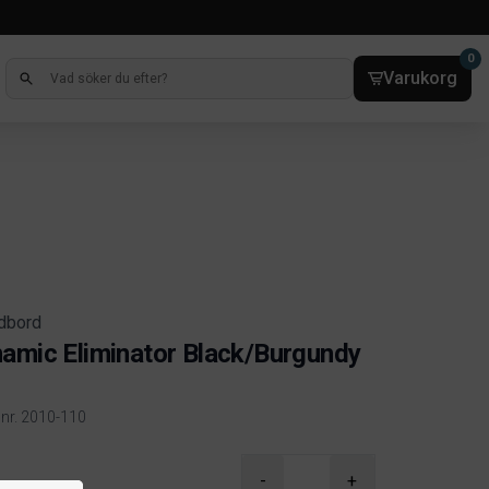
0
Varukorg
rdbord
amic Eliminator Black/Burgundy
lnr. 2010-110
ct information
-
+