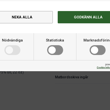
 Tyskland, och deras matchbord
stat med 20 mm precisionsslipad
Storlek
ket goda spelegenskaper, samt
NEKA ALLA
GODKÄNN ALLA
Spelyta
t Rasson
Spelskivans tjocklek
Nödvändiga
Statistiska
Marknadsförin
Rekommenderat utrymme
Tillbehör inkluderat
pow
derlättar montering
Cookie Inf
5% ull, 22 oz)
Matbordsskiva ingår