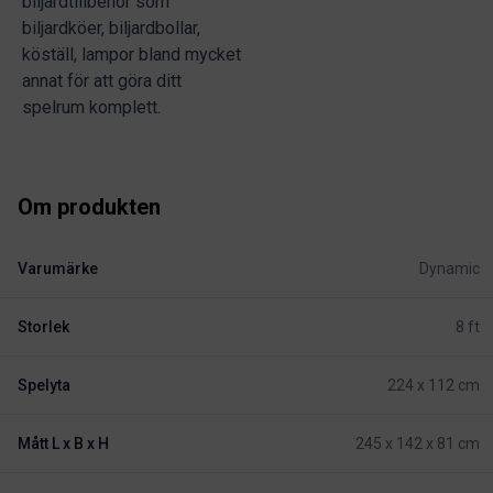
biljardtillbehör som
biljardköer, biljardbollar,
köställ, lampor bland mycket
annat för att göra ditt
spelrum komplett.
Om produkten
Varumärke
Dynamic
Storlek
8 ft
Spelyta
224 x 112 cm
Mått L x B x H
245 x 142 x 81 cm