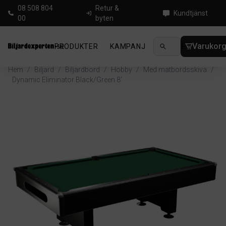
08 508 804
Retur &
Kundtjänst
00
byten
Varukor
PRODUKTER
KAMPANJ
NYHETER
GUIDE
Hem
/
Biljard
/
Biljardbord
/
Hobby
/
Med matbordsskiva
/
Dynamic Eliminator Black/Green 8'