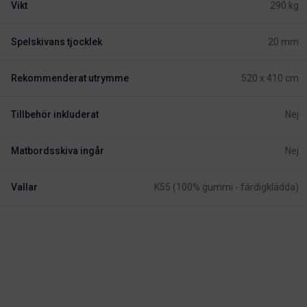
Vikt
290 kg
Spelskivans tjocklek
20 mm
Rekommenderat utrymme
520 x 410 cm
Tillbehör inkluderat
Nej
Matbordsskiva ingår
Nej
Vallar
K55 (100% gummi - färdigklädda)