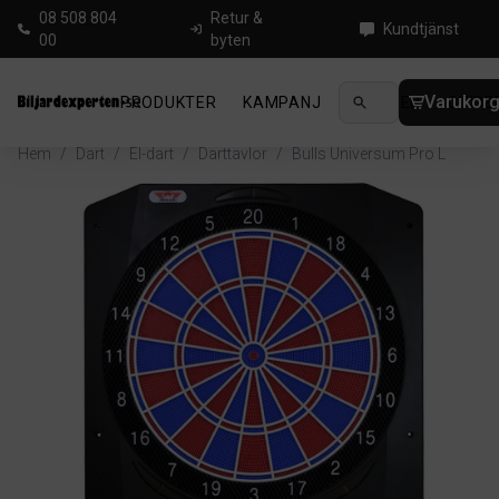
08 508 804
Retur &
Kundtjänst
00
byten
Varukor
PRODUKTER
KAMPANJ
NYHETER
GUIDE
Hem
/
Dart
/
El-dart
/
Darttavlor
/
Bulls Universum Pro L