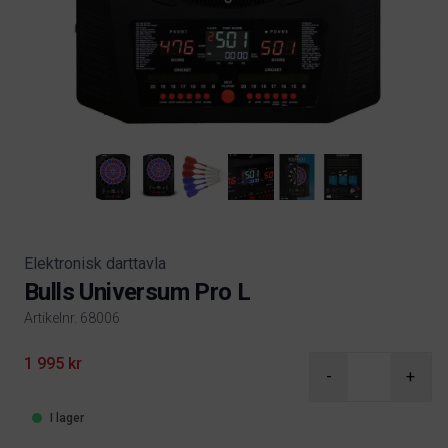
Elektronisk darttavla
Bulls Universum Pro L
Artikelnr. 68006
Product information
1 995 kr
-
+
I lager