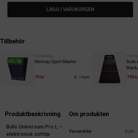
LÄGG I VARUKORGEN
Tillbehör
Dartverktyg
Dartma
Winmau Spirit Master
Bulls 
Black
79 kr
799 k
I lager
Produktbeskrivning
Om produkten
Bulls Universum Pro L –
Varumärke
Bulls
elektronisk softtip