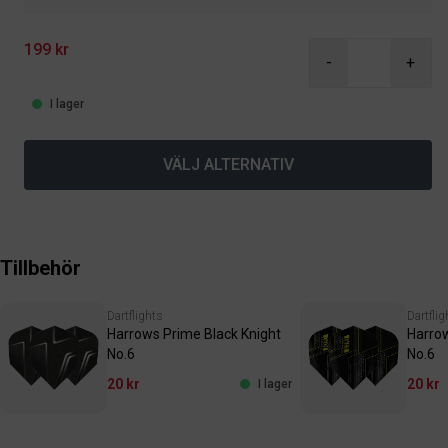
199 kr
-
+
I lager
VÄLJ ALTERNATIV
Tillbehör
Dartflights
Dartflig
Harrows Prime Black Knight
Harrow
No.6
No.6
20 kr
20 kr
I lager