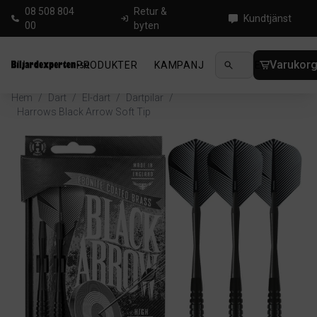
08 508 804
Retur &
Kundtjänst
00
byten
Varukor
PRODUKTER
KAMPANJ
NYHETER
GUIDE
Hem
/
Dart
/
El-dart
/
Dartpilar
/
Harrows Black Arrow Soft Tip