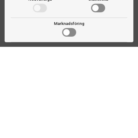
Marknadsföring
Kontakta oss
Fogdevägen 2
183 64 Täby
08 508 804 00
info@biljardexperten.se
556324-6171