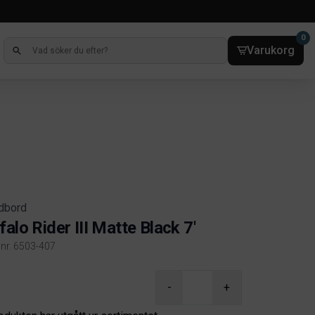
0
Varukorg
rdbord
falo Rider III Matte Black 7'
lnr. 6503-407
ct information
-
+