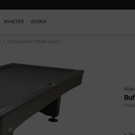
t
NYHETER
GUIDER
a
/
Buffalo Rider III Matte Black 7'
Bilja
Buf
Artike
Produ