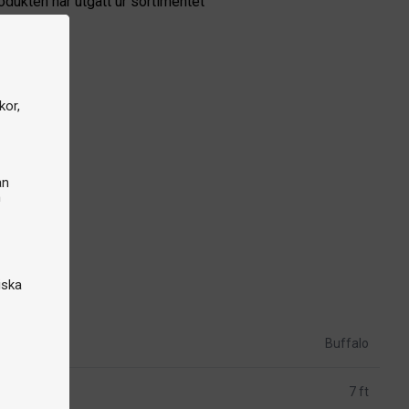
odukten har utgått ur sortimentet
kor,
an
n
iska
Buffalo
7 ft