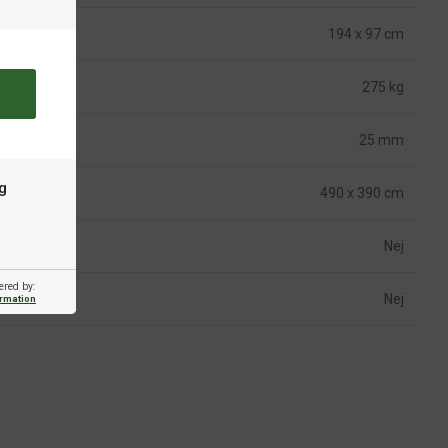
194 x 97 cm
275 kg
25 mm
g
490 x 390 cm
Nej
ered by:
Nej
ormation