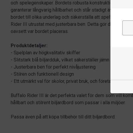
och spelegenskaper. Bordets robusta konstruktion, med en k
garanterar långvarig hållbarhet och står stadigt även under 
bordet till olika underlag och säkerställa att spelytan är per
Rider III utrustat med justerbara ben. Detta gör det enkelt 
oavsett var bordet placeras.
Produktdetaljer:
- Spelplan av högkvalitativ skiffer
- Slitstark blå biljardduk, vilket säkerställer jämn och konsek
- Justerbara ben för perfekt nivåjustering
- Stilren och funktionell design
- Ett utmärkt val för skolor, privat bruk, och företag.
Buffalo Rider III är det perfekta valet för dem som vill ko
hållbart och stilrent biljardbord som passar i alla miljöer.
Passa även på att köpa tillbehör till ditt biljardbord.