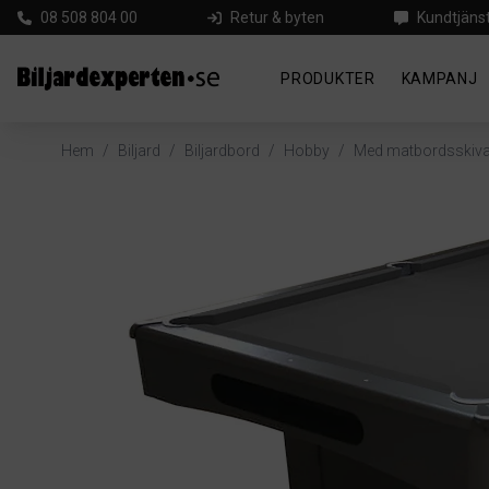
08 508 804 00
Retur & byten
Kundtjäns
PRODUKTER
KAMPANJ
Hem
/
Biljard
/
Biljardbord
/
Hobby
/
Med matbordsskiv