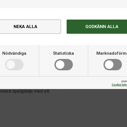
raftig och stabil ram,
intensivt spel. För att anpassa
Spelyta
fekt nivåjusterad, är Buffalo
att uppnå optimal spelplan
Vikt
NEKA ALLA
GODKÄNN ALLA
Spelskivans tjocklek
Nödvändiga
Statistiska
Marknadsförin
Rekommenderat utrymme
vent bollrull
Tillbehör inkluderat
pow
Matbordsskiva ingår
Cookie Inf
mbinera spelglädje med ett