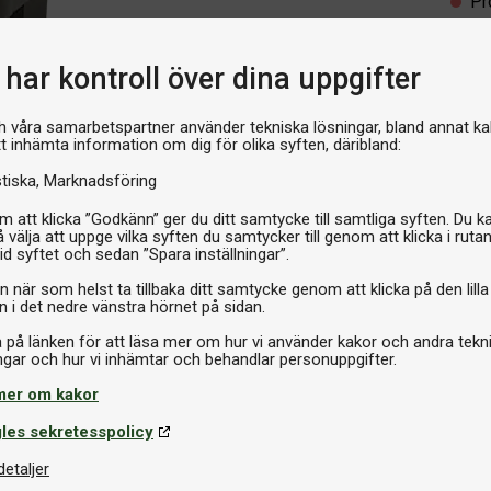
Pr
har kontroll över dina uppgifter
h våra samarbetspartner använder tekniska lösningar, bland annat ka
tt inhämta information om dig för olika syften, däribland:
stiska
Marknadsföring
 att klicka ”Godkänn” ger du ditt samtycke till samtliga syften. Du k
 välja att uppge vilka syften du samtycker till genom att klicka i ruta
id syftet och sedan ”Spara inställningar”.
n när som helst ta tillbaka ditt samtycke genom att klicka på den lilla
n i det nedre vänstra hörnet på sidan.
a på länken för att läsa mer om hur vi använder kakor och andra tekn
Om produkten
mer om kakor
 kombinerar exceptionell
Varumärke
ör både erfarna spelare och
les sekretesspolicy
 Rider III är det bästa
detaljer
Storlek
er när det gäller design, kvalitet