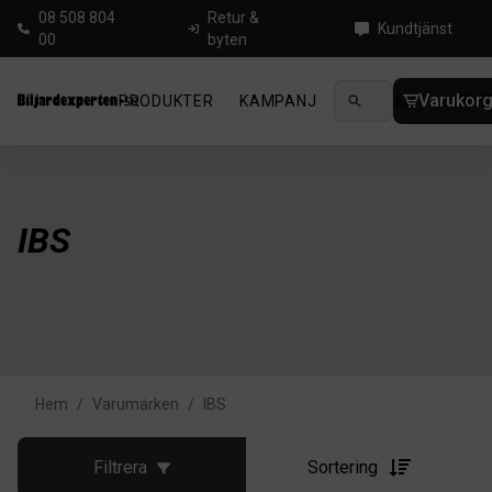
08 508 804
Retur &
Kundtjänst
00
byten
Varukor
PRODUKTER
KAMPANJ
NYHETER
GUIDE
IBS
Hem
/
Varumärken
/
IBS
Filtrera
Sortering