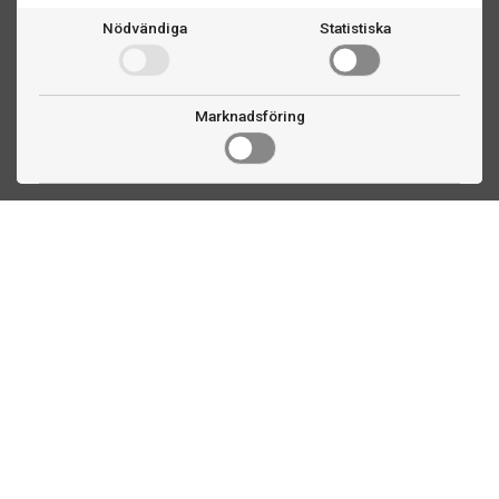
Nödvändiga
Statistiska
Marknadsföring
Kontakta oss
Fogdevägen 2
183 64 Täby
08 508 804 00
info@biljardexperten.se
556324-6171