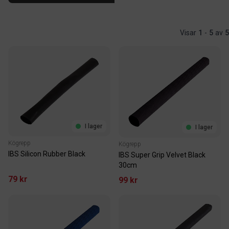
Visar
1
-
5
av
5
I lager
I lager
Kögrepp
Kögrepp
IBS Silicon Rubber Black
IBS Super Grip Velvet Black
30cm
79 kr
99 kr