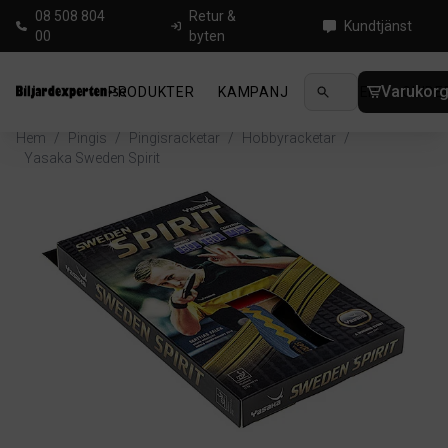
08 508 804
Retur &
Kundtjänst
00
byten
Varukor
PRODUKTER
KAMPANJ
NYHETER
GUIDE
Hem
/
Pingis
/
Pingisracketar
/
Hobbyracketar
/
Yasaka Sweden Spirit