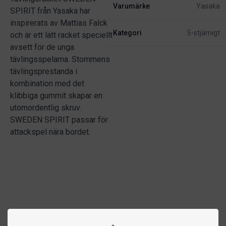
Varumärke
Yasaka
SPIRIT från Yasaka har
inspirerats av Mattias Falck
Kategori
5-stjärnigt
och är ett lätt racket speciellt
avsett för de unga
tävlingsspelarna. Stommens
tävlingsprestanda i
kombination med det
klibbiga gummit skapar en
utomordentlig skruv.
SWEDEN SPIRIT passar för
attackspel nära bordet.