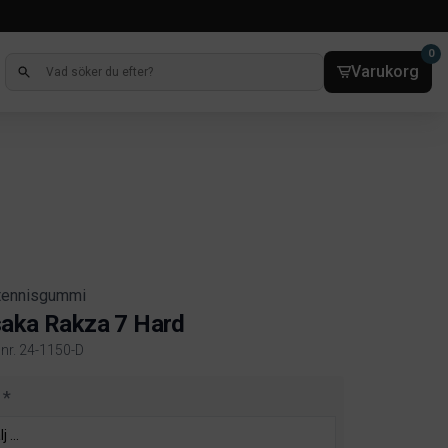
0
Varukorg
tennisgummi
aka Rakza 7 Hard
lnr. 24-1150-D
ct information