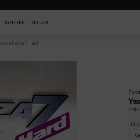
t
NYHETER
GUIDER
asaka Rakza 7 Hard
Bord
Yas
Artike
Produ
Färg