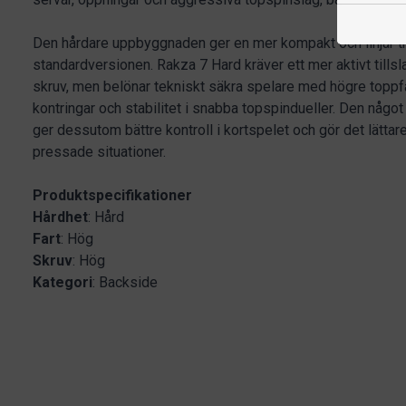
Den hårdare uppbyggnaden ger en mer kompakt och linjär t
standardversionen. Rakza 7 Hard kräver ett mer aktivt tillsla
skruv, men belönar tekniskt säkra spelare med högre toppfa
kontringar och stabilitet i snabba topspindueller. Den någo
ger dessutom bättre kontroll i kortspelet och gör det lättare 
pressade situationer.
Produktspecifikationer
Hårdhet
: Hård
Fart
: Hög
Skruv
: Hög
Kategori
: Backside