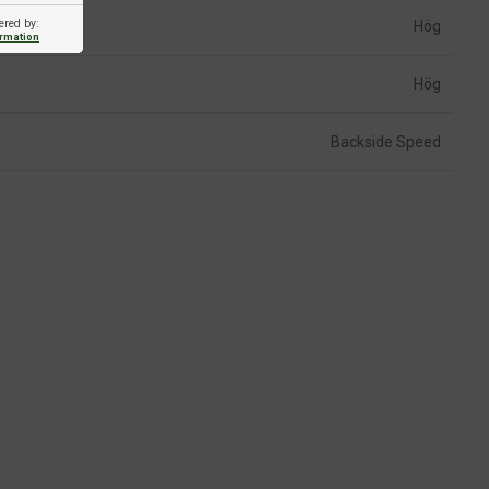
ered by:
Hög
ormation
Hög
Backside Speed