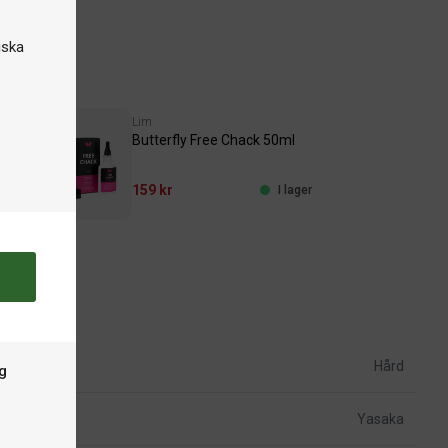
iska
Lim
Butterfly Free Chack 50ml
159 kr
ger
I lager
Hård
g
Yasaka