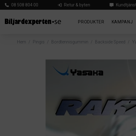
08 508 804 00
Retur & byten
Kundtjäns
PRODUKTER
KAMPANJ
Hem
/
Pingis
/
Bordtennisgummin
/
Backside Speed
/
Y