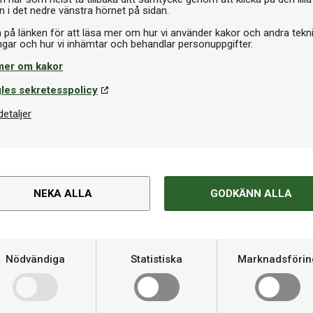
n i det nedre vänstra hörnet på sidan.
a på länken för att läsa mer om hur vi använder kakor och andra tekn
mer om kakor
msvamp
Lim
les sekretesspolicy
terfly Sponge Set 24-pack
Donic Vario Clean 90ml
detaljer
kr
229 kr
I lager
I la
NEKA ALLA
GODKÄNN ALLA
Om produkten
dare träffkänsla
Hårdhet
Nödvändiga
Statistiska
Marknadsförin
cklad för offensiva spelare
båge i sitt spel. Med ett
Varumärke
tta pingisgummi hög kvalitet i
rdet och på längre avstånd.