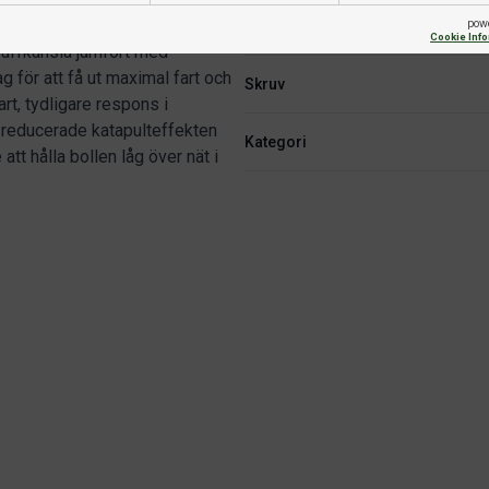
pow
Fart
Cookie Inf
räffkänsla jämfört med
g för att få ut maximal fart och
Skruv
rt, tydligare respons i
t reducerade katapulteffekten
Kategori
att hålla bollen låg över nät i