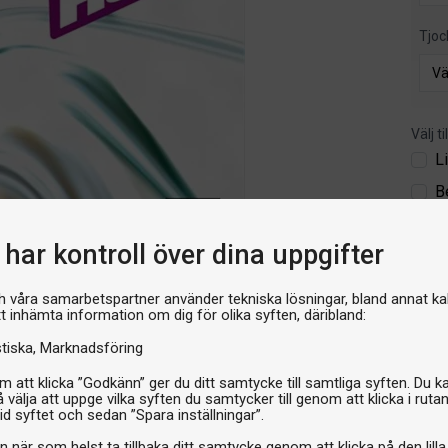
Tjoc
Välj t
L
B
549 
har kontroll över dina uppgifter
I 
h våra samarbetspartner använder tekniska lösningar, bland annat ka
tt inhämta information om dig för olika syften, däribland:
stiska
Marknadsföring
 att klicka ”Godkänn” ger du ditt samtycke till samtliga syften. Du k
 välja att uppge vilka syften du samtycker till genom att klicka i ruta
id syftet och sedan ”Spara inställningar”.
n när som helst ta tillbaka ditt samtycke genom att klicka på den lilla