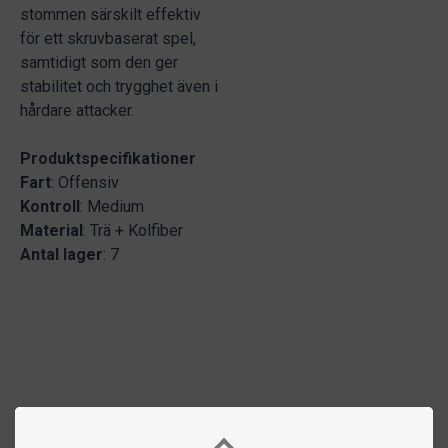
stommen särskilt effektiv
för ett skruvbaserat spel,
samtidigt som den ger
stabilitet och trygghet även i
hårdare attacker.
Produktspecifikationer
Fart
: Offensiv
Kontroll
: Medium
Material
: Trä + Kolfiber
Antal lager
: 7