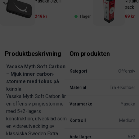
Yasaka Jizu II
Nittak
pack
249 kr
99 kr
I lager
Produktbeskrivning
Om produkten
Yasaka Myth Soft Carbon
Kategori
Offensiv
– Mjuk inner carbon-
stomme med fokus på
Material
Trä + Kolfiber
känsla
Yasaka Myth Soft Carbon är
en offensiv pingisstomme
Varumärke
Yasaka
med 5+2-lagers
konstruktion, utvecklad som
Kontroll
Medium
en vidareutveckling av
klassiska Sweden Extra.
Antal lager
5+2