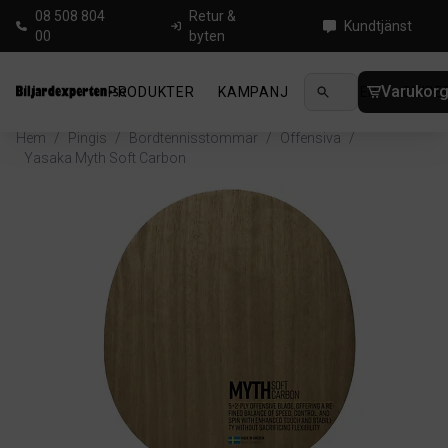
08 508 804
Retur &
Kundtjänst
00
byten
Varukor
PRODUKTER
KAMPANJ
NYHETER
GUIDE
Hem
/
Pingis
/
Bordtennisstommar
/
Offensiva
/
Yasaka Myth Soft Carbon