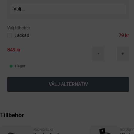
Välj tillbehör
Lackad
79 kr
849 kr
-
+
I lager
VÄLJ ALTERNATIV
Tillbehör
Racketväska
Bordtenn