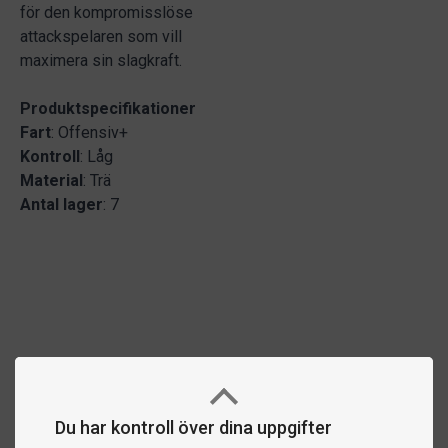
för den kompromisslöse
attackspelaren som vill
maximera sin slagkraft.
Produktspecifikationer
Fart
: Offensiv+
Kontroll
: Låg
Material
: Trä
Antal lager
: 7
Du har kontroll över dina uppgifter