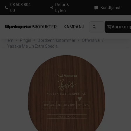
08 508 804
Retur &
Kundtjänst
00
byten
Varukor
PRODUKTER
KAMPANJ
NYHETER
GUIDE
Hem
/
Pingis
/
Bordtennisstommar
/
Offensiva
/
Yasaka Ma Lin Extra Special