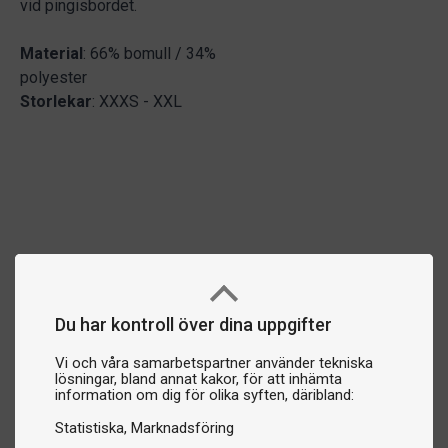
vid pingisbordet.
Material
: 66% bomull / 34%
polyester
Storlekar
: XXXS - XXL
Du har kontroll över dina uppgifter
Vi och våra samarbetspartner använder tekniska
lösningar, bland annat kakor, för att inhämta
information om dig för olika syften, däribland:
Statistiska
Marknadsföring