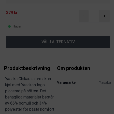
379 kr
-
+
I lager
VÄLJ ALTERNATIV
Produktbeskrivning
Om produkten
Yasaka Chikara är en skön
Varumärke
Yasaka
kjol med Yasakas logo
placerad på höften. Det
behagliga materialet består
av 66% bomull och 34%
polyester för bästa komfort