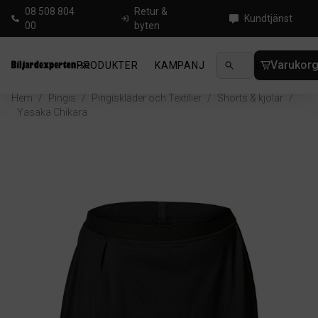
08 508 804
Retur &
Kundtjänst
00
byten
Varukor
PRODUKTER
KAMPANJ
NYHETER
GUIDE
Hem
/
Pingis
/
Pingiskläder och Textilier
/
Shorts & kjolar
/
Yasaka Chikara