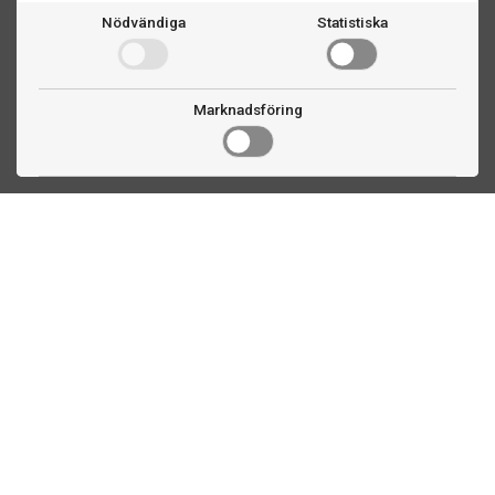
Nödvändiga
Statistiska
Marknadsföring
Kontakta oss
Fogdevägen 2
183 64 Täby
08 508 804 00
info@biljardexperten.se
556324-6171