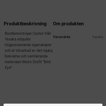
Produktbeskrivning
Om produkten
Bordtenniströjan Castor från
Varumärke
Yasaka
Yasaka erbjuder
högpresterande egenskaper
och är tillverkad av det mjuka,
bekväma och ventilerande
materialet Micro Dryfit “Bird
Eye".