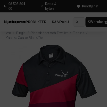
08 508 804
Retur &
Kundtjänst
00
byten
Varukor
PRODUKTER
KAMPANJ
NYHETER
GUIDE
Hem
/
Pingis
/
Pingiskläder och Textilier
/
T-shirts
/
Yasaka Castor Black/Red