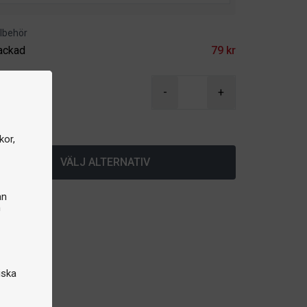
illbehör
ackad
79 kr
 kr
-
+
lager
kor,
VÄLJ ALTERNATIV
an
n
iska