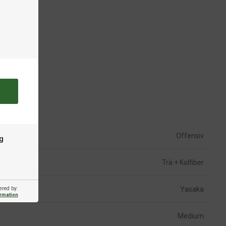
Offensiv
g
Trä + Kolfiber
ered by:
Yasaka
ormation
Medium