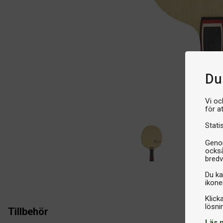
Du 
Vi oc
för a
Stati
Genom
också
bredv
Du ka
ikone
Klick
Tillbehör
Läs 