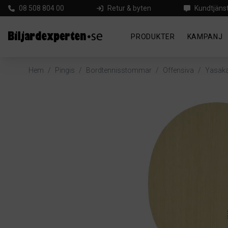
08 508 804 00
Retur & byten
Kundtjäns
PRODUKTER
KAMPANJ
Hem
/
Pingis
/
Bordtennisstommar
/
Offensiva
/
Yasaka