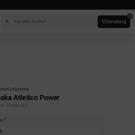
0
Varukorg
tennisstomme
aka Atletico Power
elnr. 24-00010-D
ct information
pp