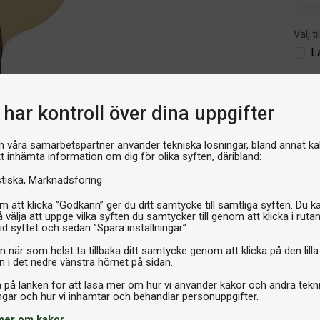
Välj t
L
2 249
har kontroll över dina uppgifter
I 
h våra samarbetspartner använder tekniska lösningar, bland annat ka
tt inhämta information om dig för olika syften, däribland:
stiska
Marknadsföring
 att klicka ”Godkänn” ger du ditt samtycke till samtliga syften. Du k
 välja att uppge vilka syften du samtycker till genom att klicka i ruta
id syftet och sedan ”Spara inställningar”.
n när som helst ta tillbaka ditt samtycke genom att klicka på den lilla
n i det nedre vänstra hörnet på sidan.
a på länken för att läsa mer om hur vi använder kakor och andra tekn
mer om kakor