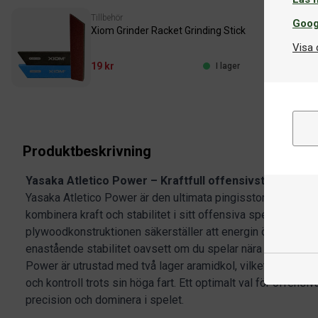
Tillbehör
Goog
Xiom Grinder Racket Grinding Stick
Visa 
19 kr
I lager
Produktbeskrivning
Yasaka Atletico Power – Kraftfull offensivstomme med
Yasaka Atletico Power är den ultimata pingisstommen för 
kombinera kraft och stabilitet i sitt offensiva spel. Den någ
plywoodkonstruktionen säkerställer att energin överförs max
enastående stabilitet oavsett om du spelar nära bordet elle
Power är utrustad med två lager aramidkol, vilket ger en pe
och kontroll trots sin höga fart. Ett optimalt val för offens
precision och dominera i spelet.