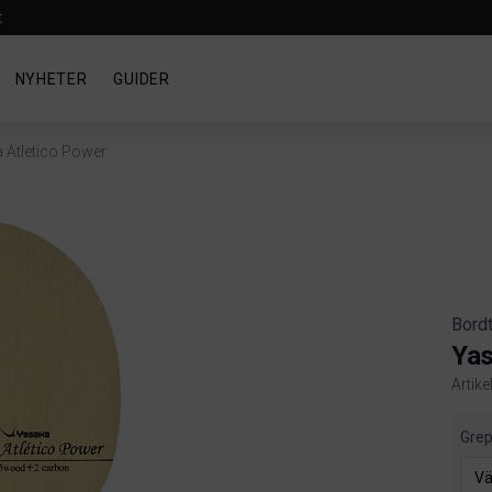
t
NYHETER
GUIDER
 Atletico Power
Bord
Yas
Artik
Produ
Gre