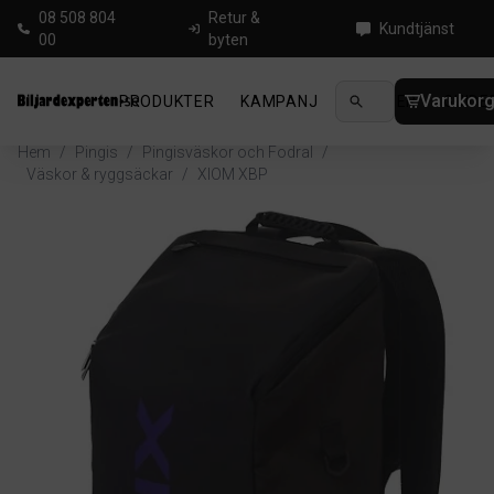
08 508 804
Retur &
Kundtjänst
00
byten
Varukor
PRODUKTER
KAMPANJ
NYHETER
GUIDE
Hem
/
Pingis
/
Pingisväskor och Fodral
/
Väskor & ryggsäckar
/
XIOM XBP