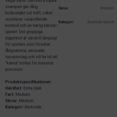
Vega-serie. Den extra mjuka
svampen ger lång
Skruv
Medium
bollkontakt vid träff, vilket
resulterar i enastående
Kategori
Backside Speed
kontroll och en härlig känsla i
spelet. Det greppiga
ytgummit är särskilt lämpligt
för spelare som föredrar
långsamma, skruvade
topspinslag och vill ha tid att
”känna” bollen för maximal
precision.
Produktspecifikationer
Hårdhet:
Extra mjuk
Fart:
Medium
Skruv:
Medium
Kategori:
Backside