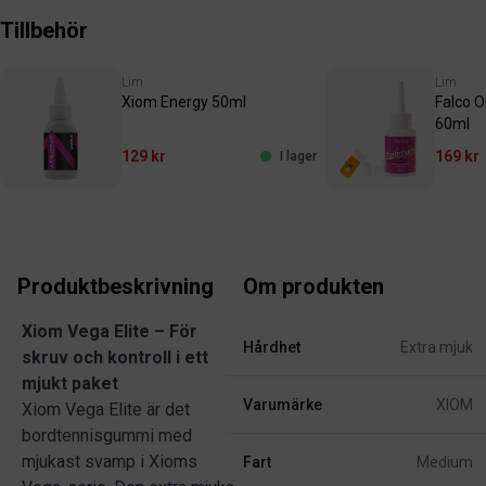
Tillbehör
Lim
Lim
Xiom Energy 50ml
Falco 
60ml
129 kr
169 kr
I lager
Produktbeskrivning
Om produkten
Xiom Vega Elite – För
Hårdhet
Extra mjuk
skruv och kontroll i ett
mjukt paket
Varumärke
XIOM
Xiom Vega Elite är det
bordtennisgummi med
mjukast svamp i Xioms
Fart
Medium