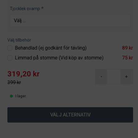
Tjocklek svamp
Välj tillbehör
Behandlad (ej godkänt för tävling)
89 kr
Limmad på stomme (Vid köp av stomme)
75 kr
319,20 kr
-
+
399 kr
I lager
VÄLJ ALTERNATIV