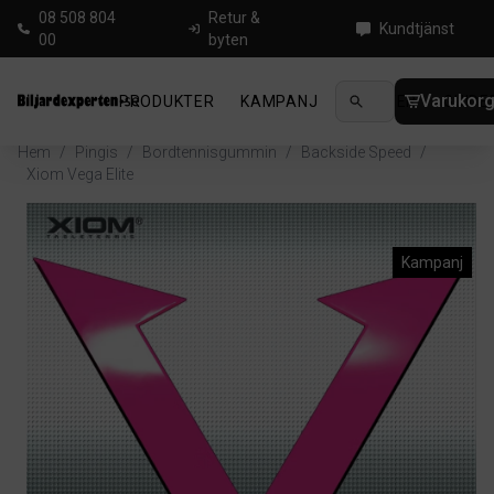
08 508 804
Retur &
Kundtjänst
00
byten
Varukor
PRODUKTER
KAMPANJ
NYHETER
GUIDE
Hem
/
Pingis
/
Bordtennisgummin
/
Backside Speed
/
Xiom Vega Elite
Kampanj