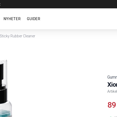
t
NYHETER
GUIDER
Sticky Rubber Cleaner
Gumm
Xio
Artike
89
Produ