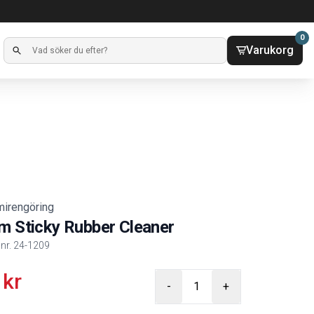
0
Varukorg
irengöring
m Sticky Rubber Cleaner
lnr.
24-1209
kr
ct information
-
+