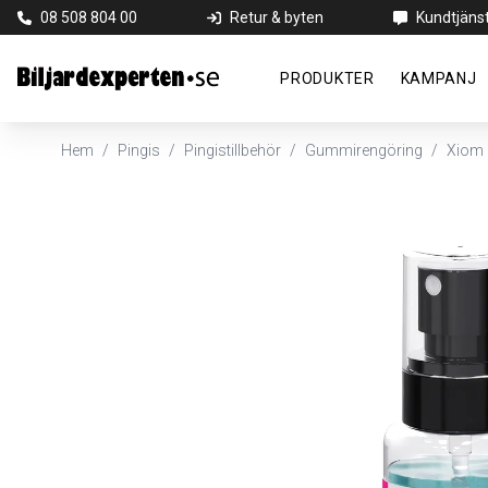
08 508 804 00
Retur & byten
Kundtjäns
PRODUKTER
KAMPANJ
Hem
/
Pingis
/
Pingistillbehör
/
Gummirengöring
/
Xiom 