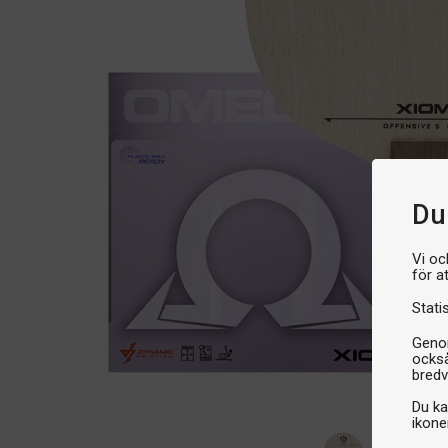
Du 
Vi oc
för a
Stati
Genom
också
bredv
Du ka
ikone