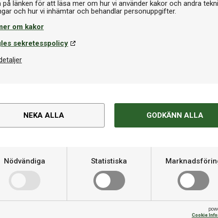
a på länken för att läsa mer om hur vi använder kakor och andra tekn
mer om kakor
les sekretesspolicy
detaljer
Om produkten
agersstommen Offensive S som
Varumärke
pulteffekt och mediumhård
NEKA ALLA
GODKÄNN ALLA
a kontrollegenskaper. Ett
Kategori
lingsspelare väljer att spela
Nödvändiga
Statistiska
Marknadsförin
!
pow
Cookie Inf