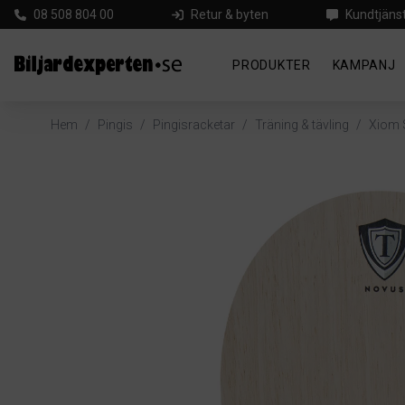
08 508 804 00
Retur & byten
Kundtjäns
PRODUKTER
KAMPANJ
Hem
/
Pingis
/
Pingisracketar
/
Träning & tävling
/
Xiom 