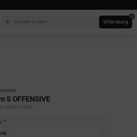
0
Varukorg
sracket
om S OFFENSIVE
elnr. BUNDLE-0061
ct information
pp