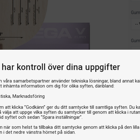
Gum
Gum
har kontroll över dina uppgifter
1 499
h våra samarbetspartner använder tekniska lösningar, bland annat ka
tt inhämta information om dig för olika syften, däribland:
I 
stiska
Marknadsföring
 att klicka ”Godkänn” ger du ditt samtycke till samtliga syften. Du k
 välja att uppge vilka syften du samtycker till genom att klicka i ruta
id syftet och sedan ”Spara inställningar”.
n när som helst ta tillbaka ditt samtycke genom att klicka på den lilla
n i det nedre vänstra hörnet på sidan.