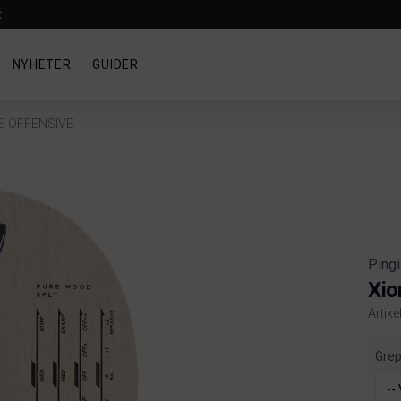
t
NYHETER
GUIDER
S OFFENSIVE
Pingi
Xi
Artik
Produ
Gre