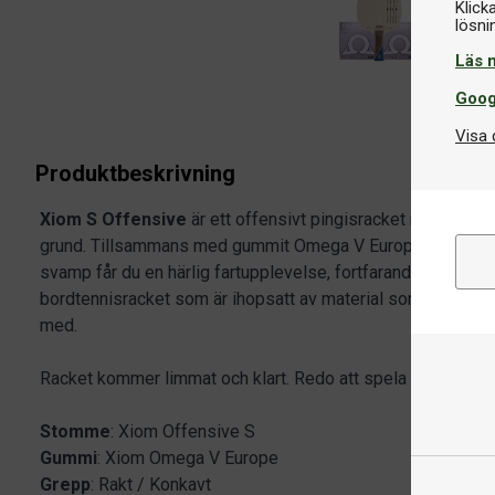
Klick
Läs 
Goog
Visa 
Produktbeskrivning
Xiom S Offensive
är ett offensivt pingisracket med 5-l
grund. Tillsammans med gummit Omega V Europe med kata
svamp får du en härlig fartupplevelse, fortfarande med god
bordtennisracket som är ihopsatt av material som många täv
med.
Racket kommer limmat och klart. Redo att spela med direkt
Stomme
: Xiom Offensive S
Gummi
: Xiom Omega V Europe
Grepp
: Rakt / Konkavt