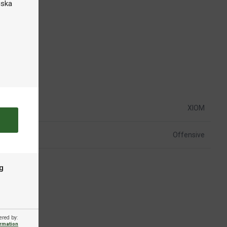
iska
XIOM
Offensive
g
ered by:
ormation