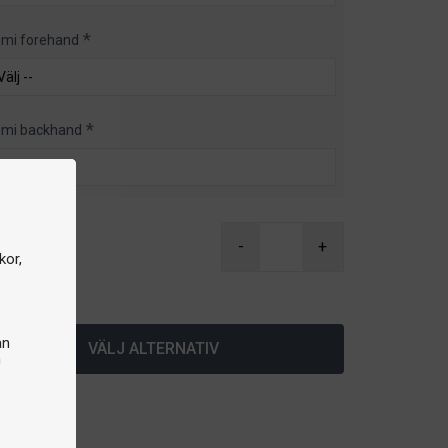
mi forehand
mi backhand
 kr
-
+
kor,
lager
an
VÄLJ ALTERNATIV
n