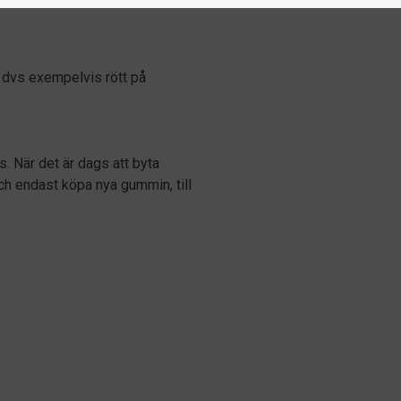
 dvs exempelvis rött på
. När det är dags att byta
h endast köpa nya gummin, till