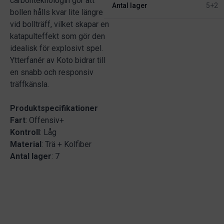
carbonteknologin gör att
Antal lager
5+2
bollen hålls kvar lite längre
vid bollträff, vilket skapar en
katapulteffekt som gör den
idealisk för explosivt spel.
Ytterfanér av Koto bidrar till
en snabb och responsiv
träffkänsla.
Produktspecifikationer
Fart
: Offensiv+
Kontroll
: Låg
Material
: Trä + Kolfiber
Antal lager
: 7