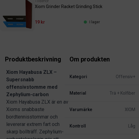
Tillbehör
Xiom Grinder Racket Grinding Stick
19 kr
I lager
Produktbeskrivning
Om produkten
Xiom Hayabusa ZLX –
Kategori
Offensiv+
Supersnabb
offensivstomme med
Material
Trä + Kolfiber
Zephylium-carbon
Xiom Hayabusa ZLX är en av
Xioms snabbaste
Varumärke
XIOM
bordtennisstommar och
levererar extrem fart och
Kontroll
Låg
skarp bollträff. Zephylium-