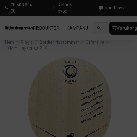
08 508 804
Retur &
Kundtjänst
00
byten
Varukor
PRODUKTER
KAMPANJ
NYHETER
GUIDE
Hem
/
Pingis
/
Bordtennisstommar
/
Offensiva
/
Xiom Hayabusa ZLX