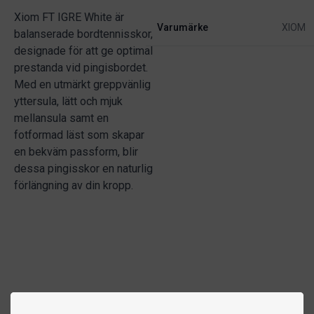
Xiom FT IGRE White är
Varumärke
XIOM
balanserade bordtennisskor,
designade för att ge optimal
prestanda vid pingisbordet.
Med en utmärkt greppvänlig
yttersula, lätt och mjuk
mellansula samt en
fotformad läst som skapar
en bekväm passform, blir
dessa pingisskor en naturlig
förlängning av din kropp.