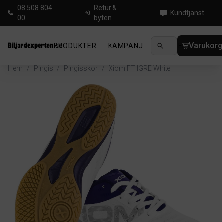
08 508 804
Retur &
Kundtjänst
00
byten
Varukor
PRODUKTER
KAMPANJ
NYHETER
GUIDE
Hem
/
Pingis
/
Pingisskor
/
Xiom FT IGRE White