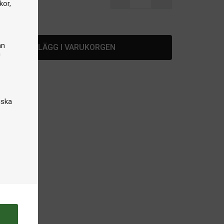
kor,
lager
an
LÄGG I VARUKORGEN
n
iska