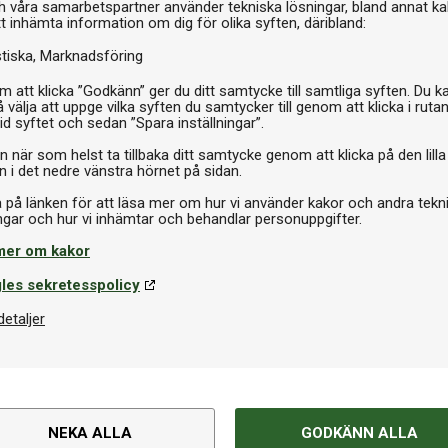
h våra samarbetspartner använder tekniska lösningar, bland annat ka
tt inhämta information om dig för olika syften, däribland:
I 
stiska
Marknadsföring
 att klicka ”Godkänn” ger du ditt samtycke till samtliga syften. Du k
 välja att uppge vilka syften du samtycker till genom att klicka i ruta
id syftet och sedan ”Spara inställningar”.
n när som helst ta tillbaka ditt samtycke genom att klicka på den lilla
n i det nedre vänstra hörnet på sidan.
a på länken för att läsa mer om hur vi använder kakor och andra tekn
mer om kakor
les sekretesspolicy
detaljer
NEKA ALLA
GODKÄNN ALLA