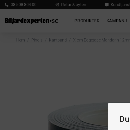
08 508 804 00
Retur & byten
Kundtjäns
PRODUKTER
KAMPANJ
Hem
/
Pingis
/
Kantband
/
Xiom Edgetape Mandarin 12m
Du 