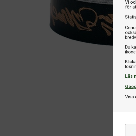
Vi oc
för a
Stati
Genom
också
bredv
Du ka
ikone
Klick
Läs 
Goog
Visa 