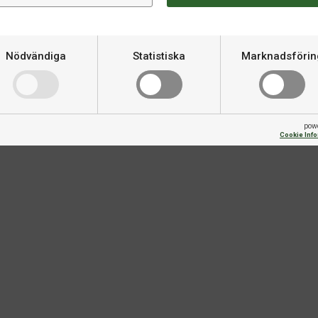
Om produkten
 ett racketblad.
Nödvändiga
Statistiska
Marknadsförin
Varumärke
Size
pow
Cookie Inf