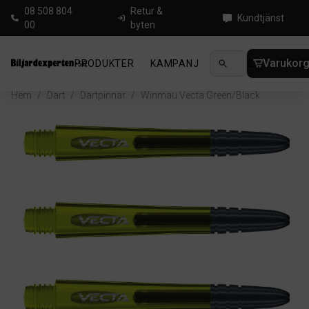
08 508 804
Retur &
Kundtjänst
00
byten
Varukor
PRODUKTER
KAMPANJ
NYHETER
GUIDE
Hem
/
Dart
/
Dartpinnar
/
Winmau Vecta Green/Black