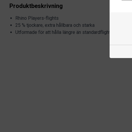
Produktbeskrivning
Rhino Players-flights
25 % tjockare, extra hållbara och starka
Utformade för att hålla längre än standardflights