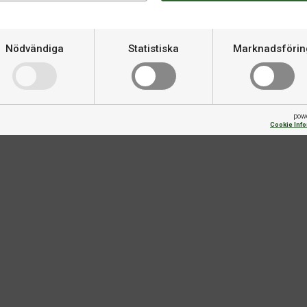
Om produkten
Nödvändiga
Statistiska
Marknadsförin
Varumärke
Flight shape
pow
Cookie Inf