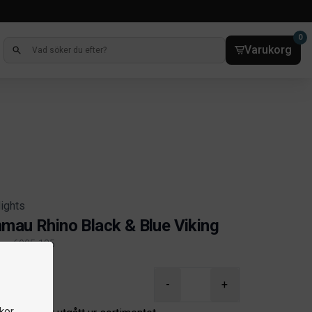
0
Varukorg
lights
mau Rhino Black & Blue Viking
lnr. 6905-185
ct information
-
+
kor,