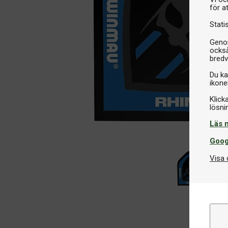
för a
Stati
Genom
också
bredv
Du ka
ikone
Klick
Läs 
Goog
Visa 