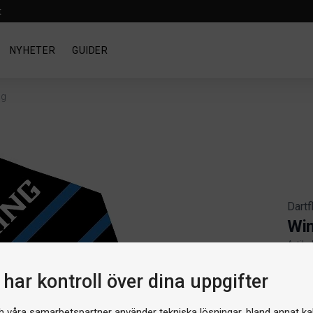
t
NYHETER
GUIDER
ng
Dartf
Win
Artike
Produ
har kontroll över dina uppgifter
h våra samarbetspartner använder tekniska lösningar, bland annat ka