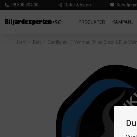
08 508 804 00
Retur & byten
Kundtjäns
PRODUKTER
KAMPANJ
Hem
/
Dart
/
Dartflights
/
Winmau Rhino Black & Blue Viki
Du 
Vi oc