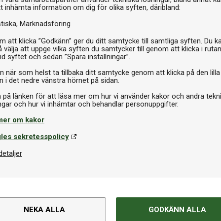
Pr
tt inhämta information om dig för olika syften, däribland:
stiska
Marknadsföring
 att klicka ”Godkänn” ger du ditt samtycke till samtliga syften. Du k
 välja att uppge vilka syften du samtycker till genom att klicka i ruta
id syftet och sedan ”Spara inställningar”.
n när som helst ta tillbaka ditt samtycke genom att klicka på den lilla
n i det nedre vänstra hörnet på sidan.
a på länken för att läsa mer om hur vi använder kakor och andra tekn
mer om kakor
les sekretesspolicy
detaljer
NEKA ALLA
GODKÄNN ALLA