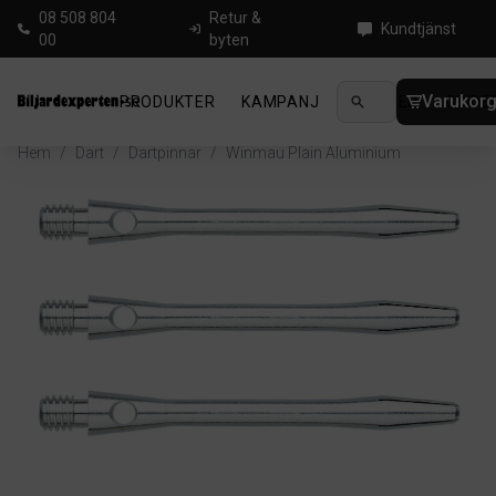
08 508 804
Retur &
Kundtjänst
00
byten
Varukor
PRODUKTER
KAMPANJ
NYHETER
GUIDE
Hem
/
Dart
/
Dartpinnar
/
Winmau Plain Aluminium