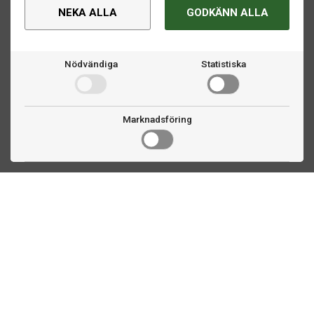
NEKA ALLA
GODKÄNN ALLA
Nödvändiga
Statistiska
Marknadsföring
Kontakta oss
Fogdevägen 2
183 64 Täby
08 508 804 00