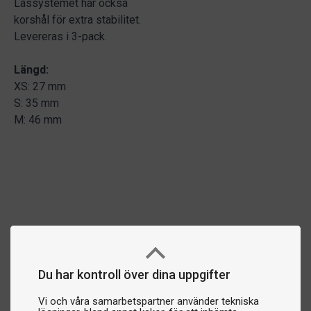
Låssystemet har också
korshål för extra stabilitet.
Levereras i 3-pack.
Längd:
XS: 27 mm
S: 35 mm
M: 46 mm
Du har kontroll över dina uppgifter
Vi och våra samarbetspartner använder tekniska