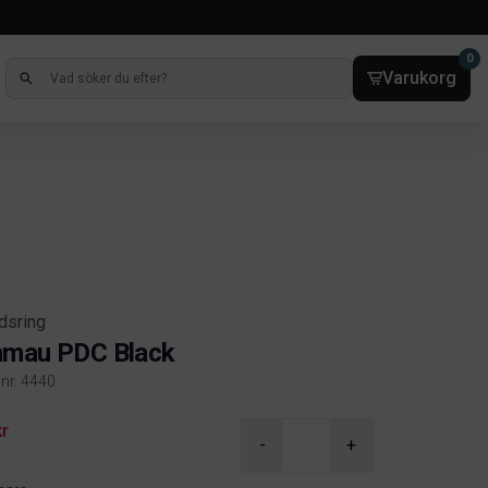
0
Varukorg
dsring
nmau PDC Black
lnr. 4440
ct information
kr
-
+