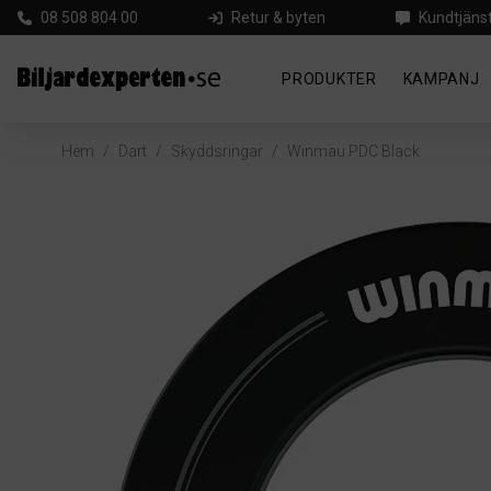
08 508 804 00
Retur & byten
Kundtjäns
PRODUKTER
KAMPANJ
Hem
/
Dart
/
Skyddsringar
/
Winmau PDC Black