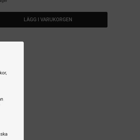
lager
LÄGG I VARUKORGEN
kor,
an
n
iska