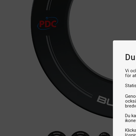
Du 
Vi oc
för a
Stati
Genom
också
bredv
Du ka
ikone
Klick