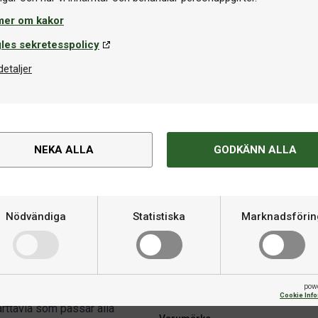
mer om kakor
les sekretesspolicy
detaljer
ttavla
Dartmatta
NEKA ALLA
GODKÄNN ALLA
mau Blade 6 Triple Core
Winmau Outshot
99 kr
699 kr
I lager
I la
Nödvändiga
Statistiska
Marknadsförin
Om produkten
pow
Cookie Inf
rttavla som passar alla