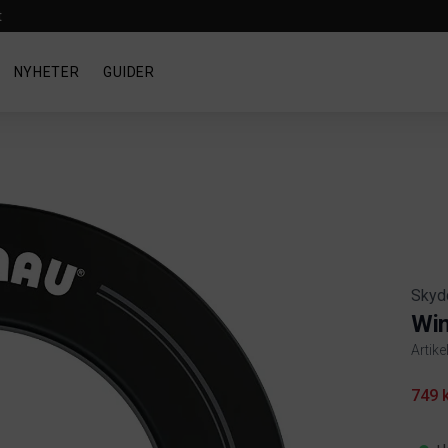
t
NYHETER
GUIDER
Skyd
Wi
Artike
Produ
749 