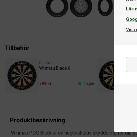
Läs 
Goog
Visa 
Tillbehör
Darttavla
Dar
Winmau Blade 6
Win
799 kr
1 2
I lager
Produktbeskrivning
Winmau PDC Black är en högkvalitativ skyddsring för din da