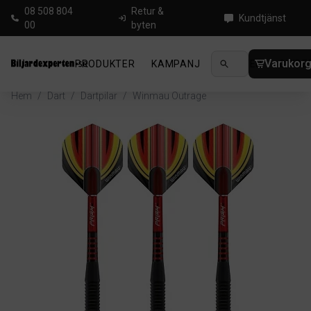
08 508 804
Retur &
Kundtjänst
00
byten
Varukor
PRODUKTER
KAMPANJ
NYHETER
GUIDE
Hem
/
Dart
/
Dartpilar
/
Winmau Outrage