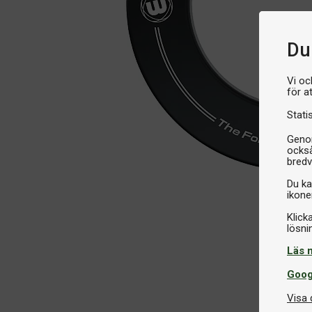
Du 
Vi oc
för a
Stati
Genom
också
bredv
Du ka
ikone
Klick
Läs 
Goog
Visa 