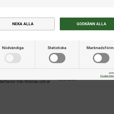
ttavla
Dartmatta
mau Blade 6 Triple Core
Winmau Outshot
NEKA ALLA
GODKÄNN ALLA
99 kr
699 kr
I lager
I la
Nödvändiga
Statistiska
Marknadsförin
Om produkten
pow
aus logo, som skyddar din vägg
Cookie Inf
Varumärke
darttavlor från Winmau och är