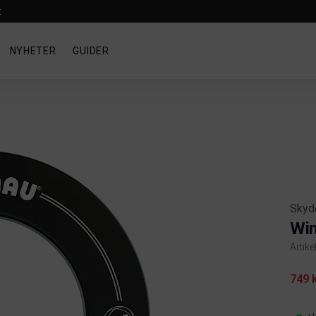
t
NYHETER
GUIDER
Skyd
Win
Artike
Produ
749 