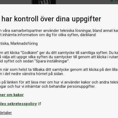
I 
har kontroll över dina uppgifter
h våra samarbetspartner använder tekniska lösningar, bland annat ka
tt inhämta information om dig för olika syften, däribland:
stiska
Marknadsföring
 att klicka ”Godkänn” ger du ditt samtycke till samtliga syften. Du k
 välja att uppge vilka syften du samtycker till genom att klicka i ruta
id syftet och sedan ”Spara inställningar”.
n när som helst ta tillbaka ditt samtycke genom att klicka på den lilla
n i det nedre vänstra hörnet på sidan.
a på länken för att läsa mer om hur vi använder kakor och andra tekn
mer om kakor
les sekretesspolicy
detaljer