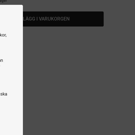
lager
LÄGG I VARUKORGEN
kor,
an
n
iska