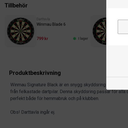
Tillbehör
Darttavla
Dar
Winmau Blade 6
Win
799 kr
1 2
I lager
Produktbeskrivning
Winmau Signature Black är en snygg skyddsring med Winm
från felkastade dartpilar. Denna skyddsring passar för alla 
perfekt både för hemmabruk och på klubben.
Obs! Darttavla ingår ej.