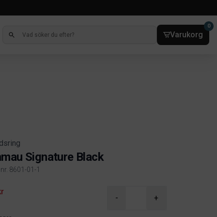
0
Varukorg
dsring
mau Signature Black
lnr. 8601-01-1
ct information
kr
-
+