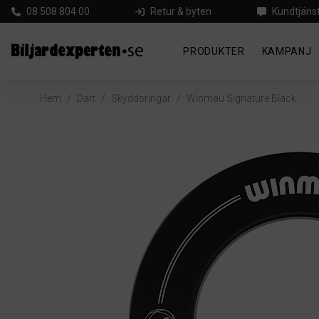
08 508 804 00
Retur & byten
Kundtjäns
PRODUKTER
KAMPANJ
Hem
/
Dart
/
Skyddsringar
/
Winmau Signature Black