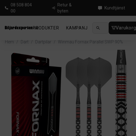
08 508 804
Retur &
Kundtjänst
00
byten
Varukor
PRODUKTER
KAMPANJ
NYHETER
GUIDE
Hem
/
Dart
/
Dartpilar
/
Winmau Fornax Parallel SWP 90%