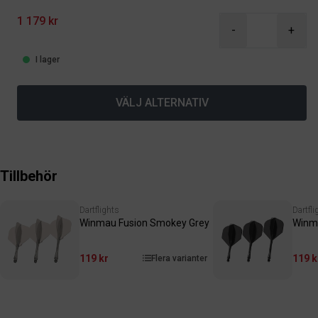
1 179 kr
-
+
I lager
VÄLJ ALTERNATIV
Tillbehör
Dartflights
Dartfli
Winmau Fusion Smokey Grey
Winma
119 kr
119 k
Flera varianter